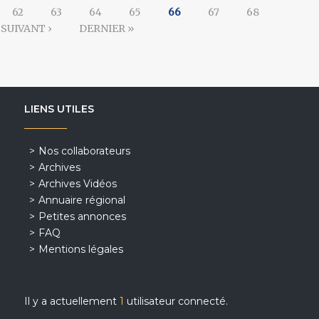
62
63
64
65
66
67
68
SUIVANT ›
DERNIER »
LIENS UTILES
Nos collaborateurs
Archives
Archives Vidéos
Annuaire régional
Petites annonces
FAQ
Mentions légales
Il y a actuellement
1
utilisateur connecté.