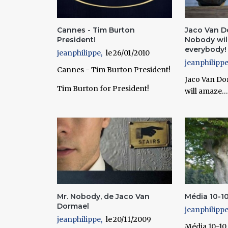
Cannes - Tim Burton
Jaco Van D
President!
Nobody wi
everybody!
jeanphilippe
26/01/2010
jeanphilipp
Cannes - Tim Burton President!
Jaco Van Do
Tim Burton for President!
will amaze…
Mr. Nobody, de Jaco Van
Média 10-1
Dormael
jeanphilipp
jeanphilippe
20/11/2009
Média 10-10