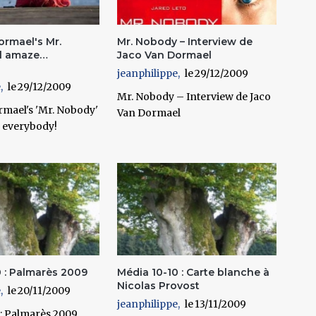
ormael's Mr.
Mr. Nobody – Interview de
ll amaze…
Jaco Van Dormael
jeanphilippe
29/12/2009
e
29/12/2009
Mr. Nobody – Interview de Jaco
rmael's 'Mr. Nobody'
Van Dormael
 everybody!
0 : Palmarès 2009
Média 10-10 : Carte blanche à
Nicolas Provost
e
20/11/2009
jeanphilippe
13/11/2009
 : Palmarès 2009