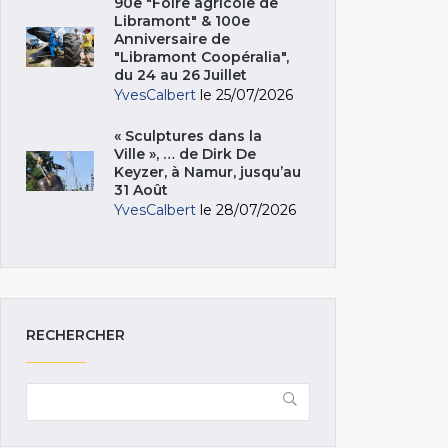
90e "Foire agricole de
Libramont" & 100e
Anniversaire de
"Libramont Coopéralia",
du 24 au 26 Juillet
YvesCalbert
le 25/07/2026
« Sculptures dans la
Ville », … de Dirk De
Keyzer, à Namur, jusqu’au
31 Août
YvesCalbert
le 28/07/2026
RECHERCHER