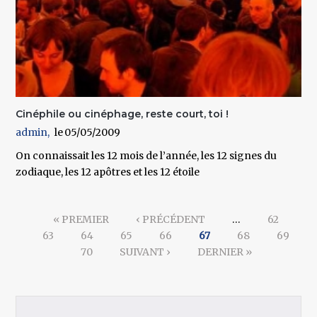
Cinéphile ou cinéphage, reste court, toi !
admin
05/05/2009
On connaissait les 12 mois de l’année, les 12 signes du
zodiaque, les 12 apôtres et les 12 étoile
Pages
« PREMIER
‹ PRÉCÉDENT
…
62
63
64
65
66
67
68
69
70
SUIVANT ›
DERNIER »