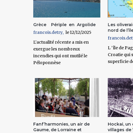
Grèce Périple en Argolide
Les olivera
nord de l’îl
francois.detry
12/12/2025
francois.det
L’actualité récente a mis en
L ’île de Pag
exergue les nombreux
Croatie qui 
incendies qui ont mutilé le
superficie d
Péloponnèse
Fanf’harmonies, un air de
Hockai, un 
Gaume, de Lorraine et
villages de