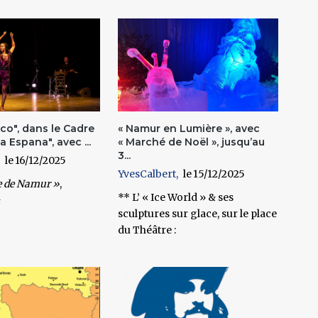
co", dans le Cadre
« Namur en Lumière », avec
a Espana", avec ...
« Marché de Noël », jusqu’au
3...
16/12/2025
YvesCalbert
15/12/2025
e de Namur »
,
** L’ « Ice World » & ses
&
sculptures sur glace, sur le place
du Théâtre :