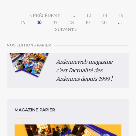
Pages
‹ PRÉCÉDENT
…
12
13
14
15
16
17
18
19
20
…
SUIVANT ›
NOS ÉDITIONS PAPIER
Ardenneweb magasine
c'est l'actualité des
Ardennes depuis 1999 !
MAGAZINE PAPIER