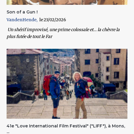
Son of a Gun !
VandenHende
23/02/2026
Un shérif improvisé, une prime colossale et… la chèvre la
plus futée de tout le Far
41e "Love International Film Festival" ("LIFF"), à Mons,
...