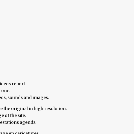
ideos report.
t one.
deos, sounds and images.
e the original in high resolution.
 of the site.
festations agenda
tage en caricatures