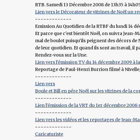
RTB. Samedi 13 Décembre 2008 de 13h35 à 14h05
Lien vers le Décorateur de vitrines de Noël un r
~~~~~~~~~~~~~
Emission Au Quotidien de la RTBF du lundi 14 
Et parce que c'est bientôt Noël, on suivra Jean-Mar
mal de boulot puisqu'ils peignent des décors de N
de leur quotidien. Et quand ils sont au travail, il
Rendez-vous sur la Une.
Lien vers l'émission TV du 14 décembre 2009 à l
Reportage de Paul-Henri Burrion filmé à Nivelle,
~~~~~~~~~~~~~
Lien vers
Boule et Bill en pére Noël sur les vitrines de la 
~~~~~~~~~~~~~
Lien l'émission de la VRT du 1er décembre 2008 s
~~~~~~~~~~~~~
Lien vers les vidéos et les reportages de Jean-M
~~~~~~~~~~~~~
Caricaturiste