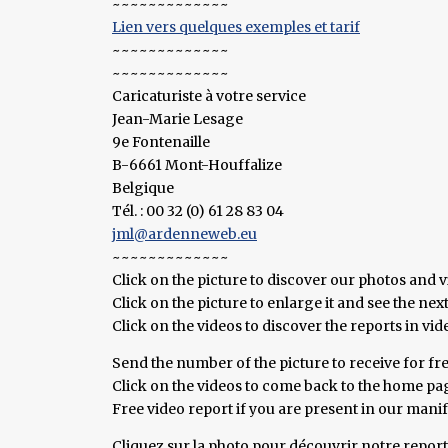
~~~~~~~~~~~~~
Lien vers quelques exemples et tarif
~~~~~~~~~~~~~
~~~~~~~~~~~~~
Caricaturiste à votre service
Jean-Marie Lesage
9e Fontenaille
B-6661 Mont-Houffalize
Belgique
Tél. : 00 32 (0) 61 28 83 04
jml@ardenneweb.eu
~~~~~~~~~~~~~
Click on the picture to discover our photos and v
Click on the picture to enlarge it and see the nex
Click on the videos to discover the reports in vi
Send the number of the picture to receive for fre
Click on the videos to come back to the home page
Free video report if you are present in our mani
Cliquez sur la photo pour découvrir notre repor