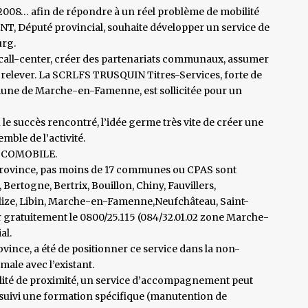
2008… afin de répondre à un réel problème de mobilité
T, Député provincial, souhaite développer un service de
urg.
n call-center, créer des partenariats communaux, assumer
à relever. La SCRLFS TRUSQUIN Titres-Services, forte de
mune de Marche-en-Famenne, est sollicitée pour un
 le succès rencontré, l’idée germe très vite de créer une
emble de l’activité.
 LOCOMOBILE.
la Province, pas moins de 17 communes ou CPAS sont
Bertogne, Bertrix, Bouillon, Chiny, Fauvillers,
lize, Libin, Marche-en-Famenne,Neufchâteau, Saint-
 gratuitement le 0800/25.115 (084/32.01.02 zone Marche-
al.
ovince, a été de positionner ce service dans la non-
le avec l’existant.
bilité de proximité, un service d’accompagnement peut
a suivi une formation spécifique (manutention de