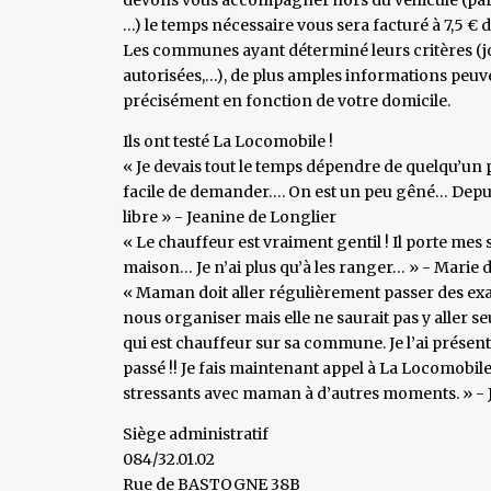
…) le temps nécessaire vous sera facturé à 7,5 € 
Les communes ayant déterminé leurs critères (j
autorisées,…), de plus amples informations peuv
précisément en fonction de votre domicile.
Ils ont testé La Locomobile !
« Je devais tout le temps dépendre de quelqu’un p
facile de demander…. On est un peu gêné… Depuis
libre » - Jeanine de Longlier
« Le chauffeur est vraiment gentil ! Il porte mes 
maison… Je n’ai plus qu’à les ranger… » - Marie 
« Maman doit aller régulièrement passer des exam
nous organiser mais elle ne saurait pas y aller se
qui est chauffeur sur sa commune. Je l’ai présent
passé !! Je fais maintenant appel à La Locomobil
stressants avec maman à d’autres moments. » - 
Siège administratif
084/32.01.02
Rue de BASTOGNE 38B