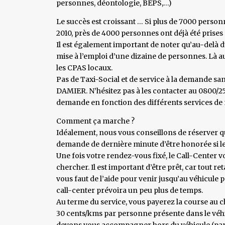
personnes, déontologie, BEPS,…)
Le succès est croissant … Si plus de 7000 person
2010, près de 4000 personnes ont déjà été prises
Il est également important de noter qu’au-delà du 
mise à l’emploi d’une dizaine de personnes. Là aus
les CPAS locaux.
Pas de Taxi-Social et de service à la demande san
DAMIER. N’hésitez pas à les contacter au 0800/25.
demande en fonction des différents services de m
Comment ça marche ?
Idéalement, nous vous conseillons de réserver q
demande de dernière minute d’être honorée si le
Une fois votre rendez-vous fixé, le Call-Center v
chercher. Il est important d’être prêt, car tout re
vous faut de l’aide pour venir jusqu’au véhicule pa
call-center prévoira un peu plus de temps.
Au terme du service, vous payerez la course au c
30 cents/kms par personne présente dans le véh
devons vous accompagner hors du véhicule (par ex