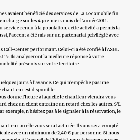
nes avaient bénéficié des services de La Locomobile fin
 en charge sur les 4 premiers mois de l’année 2011.
service rendu à la population, cette activité a permis la
si, l’accent a été mis sur un partenariat privilégié avec
s Call-Center performant. Celui-ci a été confié à l’ASBL
115. Ils analyseront la meilleure réponse à votre
obilité présents sur votre territoire.
uelques jours à l’avance. Ce qui n’empêche pas une
 chauffeur est disponible.
ous donne l’heure à laquelle le chauffeur viendra vous
tard chez un client entraîne un retard chez les autres. S’il
r exemple, n’hésitez pas à le signaler à la réservation, le
hauffeur ou elle vous sera facturée. Il vous sera compté
icule avec un minimum de 2,40 € par personne. Si nous
emple, à l’accueil de l’hôpital, pour faire vos courses,