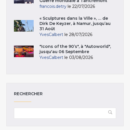
Guerre mondiale à Tancrémont
francois.detry
le 22/07/2026
« Sculptures dans la Ville », … de
Dirk De Keyzer, à Namur, jusqu’au
31 Août
YvesCalbert
le 28/07/2026
"Icons of the 90’s", à "Autoworld",
jusqu'au 06 Septembre
YvesCalbert
le 03/08/2026
RECHERCHER