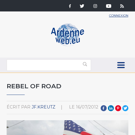
CONNEXION
REBEL OF ROAD
ÉCRIT PAR
JF.KREUTZ
LE
16/07/2012