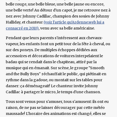
belle rouge, une belle bleue, une belle jaune ou encore,
une belle verte! Au détour d'un capot, je me retrouve nez à
nez avec Johnny Cadillac, champion des sosies de Johnny
Halliday, et chanteur
(voir l'article qu'Ardenne.web lui a
consacré en 2010)
, venu avec sa belle américaine.
Pendant que leurs parents s'intéressent aux chevaux-
vapeur, les enfants font un petit tour de la fête à cheval, ou
sur des poneys. De multiples échoppes dédiées aux
accessoires et décorations de voitures interpelaient le
badau qui se rendait dans le chapiteau, attiré par la
musique qui en émanait. Sur scène, le groupe "Smooth
and the Bully Boys" réchauffait le public, qui piétinait en
rythme dans la gadoue, ou montait sur les tables pour
danser: ça déménageait! Le chanteur invite Johnny
Cadillac à partager le micro, le temps d'une chanson.
Tous sont venus pour s'amuser, tous s'amusent: ils ont eu
raison, de ne pas se laisser décourager par cette météo
maussade! L'horaire des animations est changé, elles se