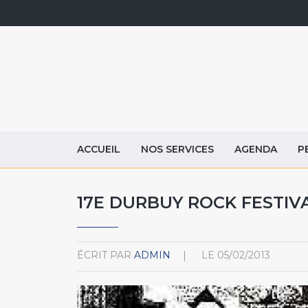
ACCUEIL
NOS SERVICES
AGENDA
P
17E DURBUY ROCK FESTIV
ÉCRIT PAR
ADMIN
LE
05/02/2013