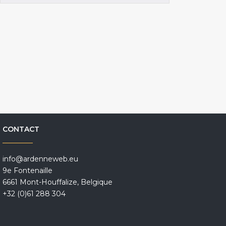
CONTACT
info@ardenneweb.eu
9e Fontenaille
6661 Mont-Houffalize, Belgique
+32 (0)61 288 304