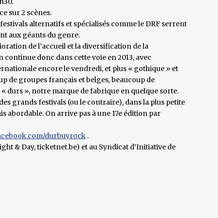
1h30.
ce sur 2 scènes.
 festivals alternatifs et spécialisés comme le DRF serrent
ent aux géants du genre.
oration de l’accueil et la diversification de la
n continue donc dans cette voie en 2013, avec
rnationale encore le vendredi, et plus « gothique » et
p de groupes français et belges, beaucoup de
s « durs », notre marque de fabrique en quelque sorte.
es grands festivals (ou le contraire), dans la plus petite
ais abordable. On arrive pas à une 17e édition par
cebook.com/durbuyrock
.
ght & Day, ticketnet.be) et au Syndicat d’Initiative de