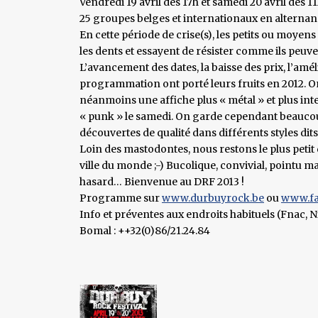
Vendredi 19 avril dès 17h et samedi 20 avril dès 1
25 groupes belges et internationaux en alternan
En cette période de crise(s), les petits ou moyens
les dents et essayent de résister comme ils peuv
L’avancement des dates, la baisse des prix, l’améli
programmation ont porté leurs fruits en 2012. O
néanmoins une affiche plus « métal » et plus inte
« punk » le samedi. On garde cependant beaucou
découvertes de qualité dans différents styles dit
Loin des mastodontes, nous restons le plus petit d
ville du monde ;-) Bucolique, convivial, pointu m
hasard… Bienvenue au DRF 2013 !
Programme sur
www.durbuyrock.be
ou
www.fa
Info et préventes aux endroits habituels (Fnac, Ni
Bomal : ++32(0)86/21.24.84