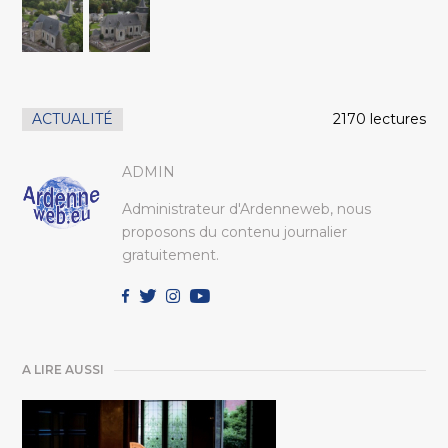
ACTUALITÉ
2170 lectures
ADMIN
Administrateur d'Ardenneweb, nous
proposons du contenu journalier
gratuitement.
A LIRE AUSSI