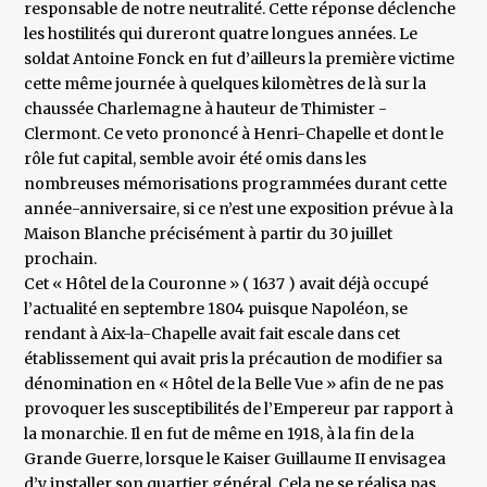
responsable de notre neutralité. Cette réponse déclenche
les hostilités qui dureront quatre longues années. Le
soldat Antoine Fonck en fut d’ailleurs la première victime
cette même journée à quelques kilomètres de là sur la
chaussée Charlemagne à hauteur de Thimister -
Clermont. Ce veto prononcé à Henri-Chapelle et dont le
rôle fut capital, semble avoir été omis dans les
nombreuses mémorisations programmées durant cette
année-anniversaire, si ce n’est une exposition prévue à la
Maison Blanche précisément à partir du 30 juillet
prochain.
Cet « Hôtel de la Couronne » ( 1637 ) avait déjà occupé
l’actualité en septembre 1804 puisque Napoléon, se
rendant à Aix-la-Chapelle avait fait escale dans cet
établissement qui avait pris la précaution de modifier sa
dénomination en « Hôtel de la Belle Vue » afin de ne pas
provoquer les susceptibilités de l’Empereur par rapport à
la monarchie. Il en fut de même en 1918, à la fin de la
Grande Guerre, lorsque le Kaiser Guillaume II envisagea
d’y installer son quartier général. Cela ne se réalisa pas.