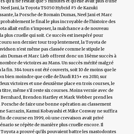
 qu'il ne restait que 5 minutes et qu'elle avait plus d'une
 Neel Jani, la Toyota TS050 Hybrid #5 de Kazuki
issante, la Porsche de Romain Dumas, Neel Jani et Marc
 probablement le final le plus incroyable de l'histoire des
ta allait enfin s'imposer, la malchance a de nouveau
a plus cruelle qui soit. Ce succès est inespéré pour
couru son dernier tour trop lentement, la Toyota de
vidson n'est même pas classée comme le stipule le
 Romain Dumas et Marc Lieb offrent donc un 18ème succès à
 nombre de victoires au Mans. Un succès mérité malgré
 la fin. 384 tours ont été couverts, soit 10 de moins que le
 bien moindre que celle de l'Audi R15+ en 2010, sur
eux victoires et une deuxième place en trois courses, le
u titre, même s'il reste six courses. Moins vernie avec de
mo Bernhard, Brendon Hartley et Mark Webber prend les
à Porsche de faire une bonne opération au classement
ane Sarrazin, Kamui Kobayashi et Mike Conway ne suffira
fin de course en 1999, où une crevaison avait privé
cénario se répète de manière plus cruelle encore. Il
 Toyota a prouvé qu'ils pouvaient battre les mastodontes