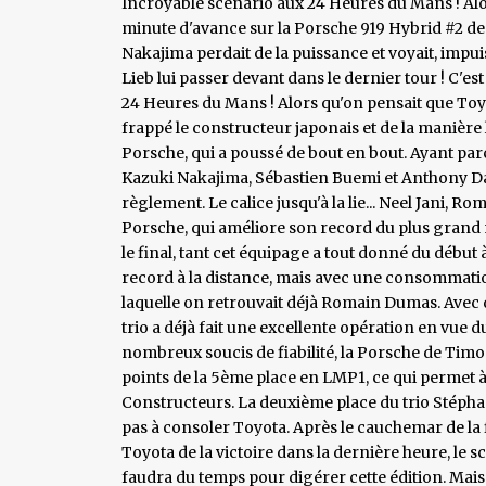
Incroyable scénario aux 24 Heures du Mans ! Alors
minute d'avance sur la Porsche 919 Hybrid #2 de
Nakajima perdait de la puissance et voyait, impu
Lieb lui passer devant dans le dernier tour ! C'est
24 Heures du Mans ! Alors qu'on pensait que Toyo
frappé le constructeur japonais et de la manière l
Porsche, qui a poussé de bout en bout. Ayant par
Kazuki Nakajima, Sébastien Buemi et Anthony Da
règlement. Le calice jusqu'à la lie... Neel Jani,
Porsche, qui améliore son record du plus grand
le final, tant cet équipage a tout donné du début à
record à la distance, mais avec une consommation
laquelle on retrouvait déjà Romain Dumas. Avec d
trio a déjà fait une excellente opération en vue d
nombreux soucis de fiabilité, la Porsche de Ti
points de la 5ème place en LMP1, ce qui permet 
Constructeurs. La deuxième place du trio Stéph
pas à consoler Toyota. Après le cauchemar de la 
Toyota de la victoire dans la dernière heure, le s
faudra du temps pour digérer cette édition. Mais