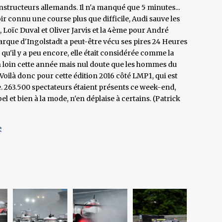
structeurs allemands. Il n'a manqué que 5 minutes...
ir connu une course plus que difficile, Audi sauve les
 Loïc Duval et Oliver Jarvis et la 4ème pour André
marque d'Ingolstadt a peut-être vécu ses pires 24 Heures
 qu'il y a peu encore, elle était considérée comme la
ien loin cette année mais nul doute que les hommes du
oilà donc pour cette édition 2016 côté LMP1, qui est
e. 263.500 spectateurs étaient présents ce week-end,
el et bien à la mode, n'en déplaise à certains. (Patrick
e