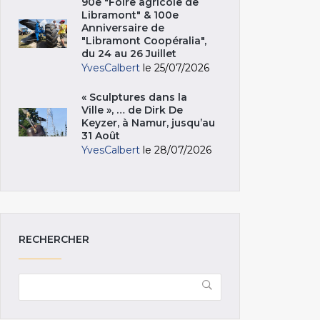
90e "Foire agricole de
Libramont" & 100e
Anniversaire de
"Libramont Coopéralia",
du 24 au 26 Juillet
YvesCalbert
le 25/07/2026
« Sculptures dans la
Ville », … de Dirk De
Keyzer, à Namur, jusqu’au
31 Août
YvesCalbert
le 28/07/2026
RECHERCHER