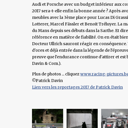
Audi et Porsche avec un budget inférieur aux con
2017 sera-t-elle enfin la bonne année ? Après avo
meubles avec la 3ème place pour Lucas Di Grassi,
Lotterer, Marcel Fässler et Benoit Tréluyer. La 
du Mans depuis ses débuts dans la Sarthe. Et dire
référence en matière de fiabilité. On en était b
Docteur Ullrich sauront réagir en conséquence. V
d'ores et déjà entrée dans la légende de l'épreuv
preuve que l'endurance continue d'attirer et est b
Davin & Com.).
Plus de photos ... cliquez
www.racing-pictures.b
©Patrick Davin
Lien vers les reportages 2017 de Patrick Davin