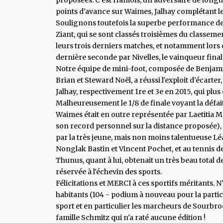
points d'avance sur Waimes, Jalhay complétant l
Soulignons toutefois la superbe performance d
Ziant, qui se sont classés troisièmes du classeme
leurs trois derniers matches, et notamment lors d
dernière seconde par Nivelles, le vainqueur final 
Notre équipe de mini-foot, composée de Benjamin
Brian et Steward Noël, a réussi l'exploit d'écarter,
Jalhay, respectivement 1re et 3e en 2015, qui plus 
Malheureusement le 1/8 de finale voyant la défa
Waimes était en outre représentée par Laetitia M
son record personnel sur la distance proposée),
par la très jeune, mais non moins talentueuse Lé
Nonglak Bastin et Vincent Pochet, et au tennis d
Thunus, quant à lui, obtenait un très beau total d
réservée à l'échevin des sports.
Félicitations et MERCI à ces sportifs méritants
habitants (104 - podium à nouveau pour la particip
sport et en particulier les marcheurs de Sourbro
famille Schmitz qui n'a raté aucune édition !