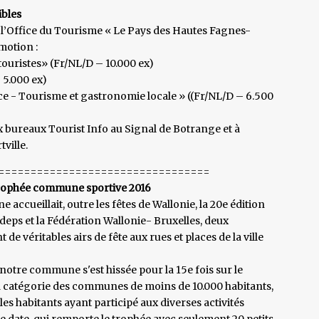
ibles
, l’Office du Tourisme « Le Pays des Hautes Fagnes-
motion :
touristes» (Fr/NL/D – 10.000 ex)
 5.000 ex)
e - Tourisme et gastronomie locale » ((Fr/NL/D – 6.500
x bureaux Tourist Info au Signal de Botrange et à
ville.
=================================
rophée commune sportive 2016
 accueillait, outre les fêtes de Wallonie, la 20e édition
ps et la Fédération Wallonie- Bruxelles, deux
de véritables airs de fête aux rues et places de la ville
 notre commune s'est hissée pour la 15e fois sur le
a catégorie des communes de moins de 10.000 habitants,
es habitants ayant participé aux diverses activités
 date, qui remporte le trophée avec seulement 20 petits