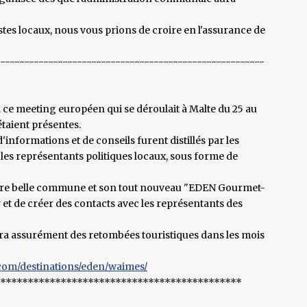
tes locaux, nous vous prions de croire en l'assurance de
--------------------------------------------------------
 ce meeting européen qui se déroulait à Malte du 25 au
étaient présentes.
informations et de conseils furent distillés par les
 les représentants politiques locaux, sous forme de
tre belle commune et son tout nouveau "EDEN Gourmet-
 et de créer des contacts avec les représentants des
aura assurément des retombées touristiques dans les mois
com/destinations/eden/waimes/
*********************************************