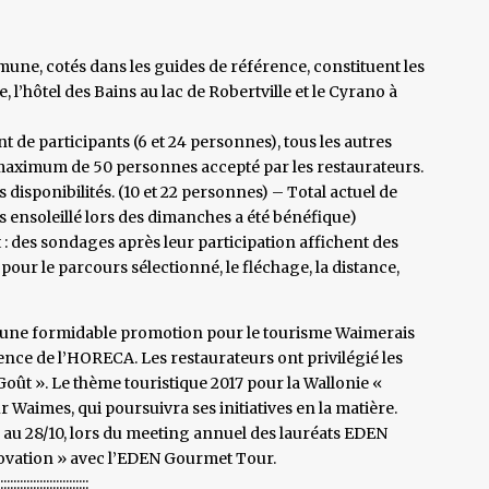
mune, cotés dans les guides de référence, constituent les
’hôtel des Bains au lac de Robertville et le Cyrano à
de participants (6 et 24 personnes), tous les autres
maximum de 50 personnes accepté par les restaurateurs.
 disponibilités. (10 et 22 personnes) – Total actuel de
 ensoleillé lors des dimanches a été bénéfique)
nt : des sondages après leur participation affichent des
pour le parcours sélectionné, le fléchage, la distance,
ne formidable promotion pour le tourisme Waimerais
ence de l’HORECA. Les restaurateurs ont privilégié les
oût ». Le thème touristique 2017 pour la Wallonie «
imes, qui poursuivra ses initiatives en la matière.
 au 28/10, lors du meeting annuel des lauréats EDEN
nnovation » avec l’EDEN Gourmet Tour.
:::::::::::::::::::::::::::