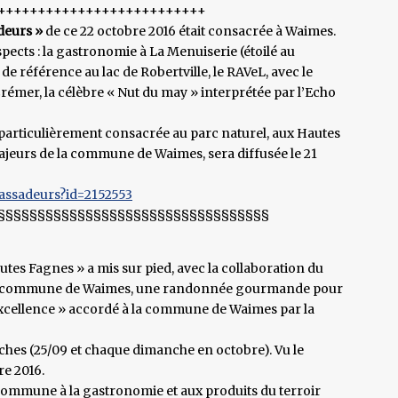
++++++++++++++++++++++++++
deurs »
de ce 22 octobre 2016 était consacrée à Waimes.
pects : la gastronomie à La Menuiserie (étoilé au
de référence au lac de Robertville, le RAVeL, avec le
mer, la célèbre « Nut du may » interprétée par l’Echo
articulièrement consacrée au parc naturel, aux Hautes
majeurs de la commune de Waimes, sera diffusée le 21
bassadeurs?id=2152553
§§§§§§§§§§§§§§§§§§§§§§§§§§§§§§§§§§
tes Fagnes » a mis sur pied, avec la collaboration du
e la commune de Waimes, une randonnée gourmande pour
’excellence » accordé à la commune de Waimes par la
es (25/09 et chaque dimanche en octobre). Vu le
re 2016.
 la commune à la gastronomie et aux produits du terroir