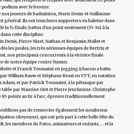
e podium avec le bronze.
e nos joueurs de badminton, Marie Demy et Guillaume
nt général. Ils ont tenu leurs supporters en haleine dans
e la ½ finale, battus d'un point seulement (35-34) à la
dans cette discipline.
 Denis, Pierre Nizet, Nathan et Benjamin Mallet et
 dès les poules, les très sérieuses équipes de Bertrix et
est, nos principaux concurrents à la victoire finale.
ite de notre équipe contre Namur.
élotte et Franck Toussaint en jogging (chacun a battu
 par William Rauw et Stéphane Rossi en VTT, en natation
a Adam, et par Patrick Toussaint, à la pétanque par
e table par Maurine Giet et Pierre Jenchenne. Christophe
e 85 points au tir à l'arc, épreuve traditionnellement
. N'oublions pas de remercier également les nombreux
ation citoyenne), qui ont pris part à cette belle fête du
dt, les membres du Patro, animateurs et enfants, … et la