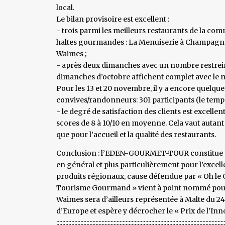
local.
Le bilan provisoire est excellent :
- trois parmi les meilleurs restaurants de la com
haltes gourmandes : La Menuiserie à Champagne, l
Waimes ;
- après deux dimanches avec un nombre restreint 
dimanches d’octobre affichent complet avec le 
Pour les 13 et 20 novembre, il y a encore quelques
convives/randonneurs: 301 participants (le temps
- le degré de satisfaction des clients est excelle
scores de 8 à 10/10 en moyenne. Cela vaut autant 
que pour l’accueil et la qualité des restaurants.
Conclusion : l’EDEN-GOURMET-TOUR constitue u
en général et plus particulièrement pour l’excell
produits régionaux, cause défendue par « Oh le G
Tourisme Gourmand » vient à point nommé pour Wa
Waimes sera d’ailleurs représentée à Malte du 24
d’Europe et espère y décrocher le « Prix de l’I
::::::::::::::::::::::::::::::::::::::::::::::::::::::::::::::::::::::::::::::::::::::::::::::::::::::::::::::::