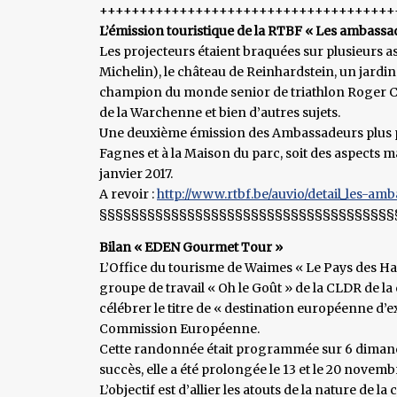
+++++++++++++++++++++++++++++++++++++
L’émission touristique de la RTBF « Les ambassa
Les projecteurs étaient braquées sur plusieurs as
Michelin), le château de Reinhardstein, un jardin 
champion du monde senior de triathlon Roger Cré
de la Warchenne et bien d’autres sujets.
Une deuxième émission des Ambassadeurs plus p
Fagnes et à la Maison du parc, soit des aspects 
janvier 2017.
A revoir :
http://www.rtbf.be/auvio/detail_les-am
§§§§§§§§§§§§§§§§§§§§§§§§§§§§§§§§§§§§§
Bilan « EDEN Gourmet Tour »
L’Office du tourisme de Waimes « Le Pays des Hau
groupe de travail « Oh le Goût » de la CLDR d
célébrer le titre de « destination européenne d
Commission Européenne.
Cette randonnée était programmée sur 6 dimanch
succès, elle a été prolongée le 13 et le 20 novemb
L’objectif est d’allier les atouts de la nature de