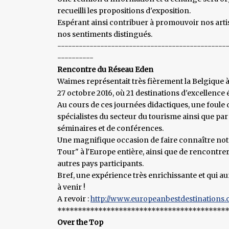
recueilli les propositions d'exposition.
Espérant ainsi contribuer à promouvoir nos artis
nos sentiments distingués.
-----------------------------------------------
----------
Rencontre du Réseau Eden
Waimes représentait très fièrement la Belgique à
27 octobre 2016, où 21 destinations d'excellence 
Au cours de ces journées didactiques, une foule d'
spécialistes du secteur du tourisme ainsi que par
séminaires et de conférences.
Une magnifique occasion de faire connaître no
Tour" à l'Europe entière, ainsi que de rencontrer
autres pays participants.
Bref, une expérience très enrichissante et qui 
à venir !
A revoir :
http://www.europeanbestdestinations.
*****************************************
Over the Top