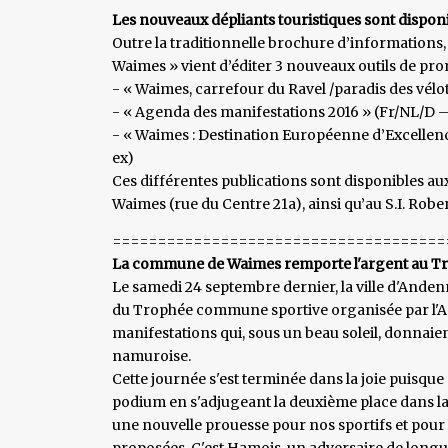
Les nouveaux dépliants touristiques sont dispon
Outre la traditionnelle brochure d’informations
Waimes » vient d’éditer 3 nouveaux outils de pro
- « Waimes, carrefour du Ravel /paradis des vélo
- « Agenda des manifestations 2016 » (Fr/NL/D –
- « Waimes : Destination Européenne d’Excellenc
ex)
Ces différentes publications sont disponibles au
Waimes (rue du Centre 21a), ainsi qu’au S.I. Robert
=====================================
La commune de Waimes remporte l'argent au T
Le samedi 24 septembre dernier, la ville d'Andenne
du Trophée commune sportive organisée par l'Ade
manifestations qui, sous un beau soleil, donnaient 
namuroise.
Cette journée s'est terminée dans la joie puisque
podium en s'adjugeant la deuxième place dans l
une nouvelle prouesse pour nos sportifs et pour l
proposées. C'est Hamois, un adversaire de longue