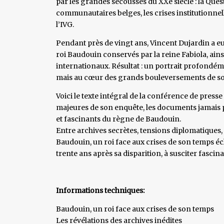
par les grandes secousses du XXe siècle : la Ques
communautaires belges, les crises institutionnell
l’IVG.
Pendant près de vingt ans, Vincent Dujardin a eu
roi Baudouin conservés par la reine Fabiola, ai
internationaux. Résultat : un portrait profondéme
mais au cœur des grands bouleversements de s
Voici le texte intégral de la conférence de presse 
majeures de son enquête, les documents jamais pub
et fascinants du règne de Baudouin.
Entre archives secrètes, tensions diplomatiques,
Baudouin, un roi face aux crises de son temps éc
trente ans après sa disparition, à susciter fascin
Informations techniques:
Baudouin, un roi face aux crises de son temps
Les révélations des archives inédites