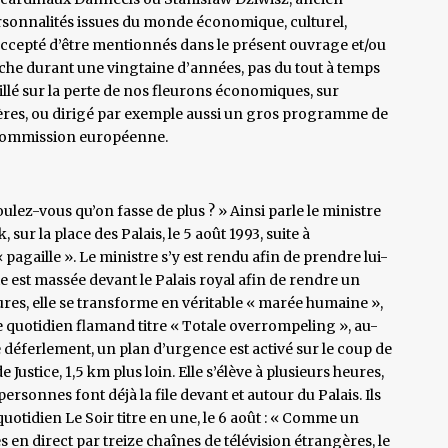
ersonnalités issues du monde économique, culturel,
accepté d’être mentionnés dans le présent ouvrage et/ou
rche durant une vingtaine d’années, pas du tout à temps
aillé sur la perte de nos fleurons économiques, sur
ngères, ou dirigé par exemple aussi un gros programme de
a Commission européenne.
voulez-vous qu’on fasse de plus ? » Ainsi parle le ministre
sur la place des Palais, le 5 août 1993, suite à
 « pagaille ». Le ministre s’y est rendu afin de prendre lui-
e est massée devant le Palais royal afin de rendre un
es, elle se transforme en véritable « marée humaine »,
 quotidien flamand titre « Totale overrompeling », au-
̀ ce déferlement, un plan d’urgence est activé sur le coup de
ustice, 1,5 km plus loin. Elle s’élève à plusieurs heures,
rsonnes font déjà la file devant et autour du Palais. Ils
quotidien Le Soir titre en une, le 6 août : « Comme un
 en direct par treize chaînes de télévision étrangères, le