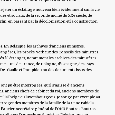
 de jeter un éclairage nouveau bien évidemment sur la vie
ues et sociaux de la seconde moitié du XXe siècle, de
rlin, en passant par la décolonisation et la construction
s. En Belgique, les archives d’anciens ministres,
rangères, les procès-verbaux des Conseils des ministres.
́s à l’étranger, notamment les archives des ministères
yaume- Uni, de France, de Pologne, d’Espagne, des Pays-
 De-Gaulle et Pompidou ou des documents issus des
nt pu être interrogées, qu’il s’agisse d’anciens
rtis, anciens chefs de cabinet du roi, anciens membres de
milial belge ou luxembourgeois. Je songe par exemple au
nterroger des membres de la famille de la reine Fabiola
e l’ancien secrétaire général de l’ONU Boutros Boutros-
 des cardinaux Danneels ou Stanisław Dziwisz, ancien