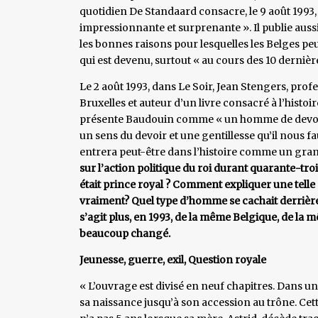
quotidien De Standaard consacre, le 9 août 1993, 
impressionnante et surprenante ». Il publie aussi u
les bonnes raisons pour lesquelles les Belges peu
qui est devenu, surtout « au cours des 10 derniè
Le 2 août 1993, dans Le Soir, Jean Stengers, profes
Bruxelles et auteur d’un livre consacré à l’histoir
présente Baudouin comme « un homme de devoir 
un sens du devoir et une gentillesse qu’il nous faut
entrera peut-être dans l’histoire comme un grand 
sur l’action politique du roi durant quarante-troi
était prince royal ? Comment expliquer une telle 
vraiment? Quel type d’homme se cachait derrière l
s’agit plus, en 1993, de la même Belgique, de la 
beaucoup changé.
Jeunesse, guerre, exil, Question royale
« L’ouvrage est divisé en neuf chapitres. Dans un
sa naissance jusqu’à son accession au trône. Cet