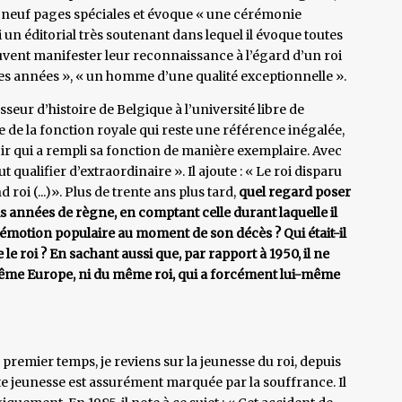
neuf pages spéciales et évoque « une cérémonie
n éditorial très soutenant dans lequel il évoque toutes
vent manifester leur reconnaissance à l’égard d’un roi
res années », « un homme d’une qualité exceptionnelle ».
seur d’histoire de Belgique à l’université libre de
e de la fonction royale qui reste une référence inégalée,
qui a rempli sa fonction de manière exemplaire. Avec
 qualifier d’extraordinaire ». Il ajoute : « Le roi disparu
roi (...)». Plus de trente ans plus tard,
quel regard poser
s années de règne, en comptant celle durant laquelle il
émotion populaire au moment de son décès ? Qui était-il
e roi ? En sachant aussi que, par rapport à 1950, il ne
même Europe, ni du même roi, qui a forcément lui-même
 premier temps, je reviens sur la jeunesse du roi, depuis
te jeunesse est assurément marquée par la souffrance. Il