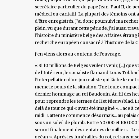
secrétaire particulier du pape Jean-Paul II, de p
médical ou caritatif. La plupart des témoins ont 
d’être enregistrés. J’ai donc poursuivi ma reche
plein, vu que durant cette période, j’ai aussi trav
l’histoire du ministère belge des Affaires étra
recherche européen consacré à l’histoire de l
J’en viens alors au contenu de l’ouvrage.
« Si 10 millions de Belges veulent venir, [...] que 
de l’Intérieur, le socialiste flamand Louis Tobback, 
l’interpellation d’un journaliste qui lâche le mot
même le pouls de la situation. Une foule compact
dernier hommage au roi Baudouin. Au fil des heur
pour reprendre les termes de Het Nieuwsblad. Le
delà de tout ce qui « avait été imaginé ». Face a
midi. L’attente commence désormais... au palais de J
sous un soleil de plomb. Entre 50 000 et 100 000 pe
seront finalement des centaines de milliers... Le 
océan ». Après les funérailles du roi, retransmises