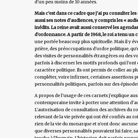
d’un peu moins de 10 années.
Mais c’est dans ce cadre que j’ai pu consulter l
aussi ses notes d’audiences, y compris les « audi
inédits. La reine avait aussi conservé les agenda
d’ordonnance. A partir de 1968, le roi a tenu un ca
une portée beaucoup plus spirituelle. Mais il y 
prière, des préoccupations d’ordre politique, qu
des visites de personnalités étrangères ou des v
parfois à discerner les motifs profonds qui l’ont
caractère politique. Ils ont permis de coller au pl
compléter, voire infirmer, certaines assertions 
personnalités politiques, parfois sur des épiso
A propos de l’usage de ces carnets j’explique auss
contemporaine invite à porter une attention d’aut
L’autorisation de consultation des archives du ro
relevant de la vie privée qui ont été confiés au 
rien de la vie du monarque et n’ont donc aucune in
que diverses personnalités pouvaient lui faire, sa
touche à l’humain. L’historien doit parfois pouvoir