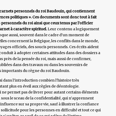
es carnets personnels du roi Baudouin, qui contiennent
ences politiques ». Ces documents sont donc tout à fait
s personnels du roi ainsi que ceux tenus par l’officier
rnet à caractère spirituel.
Leur contenu a logiquement
évoque aussi, souvent dans le cadre d’un moment de
’elles concernent la Belgique, les conflits dans le monde,
oyages officiels, des soucis personnels. Ces écrits aident
 conduit à adopter certaines attitudes dans des dossiers a
us près de la pensée du roi, mais aussi de confirmer,
publiées dans des travaux ou dans les souvenirs de
des importants du règne du roi Baudouin.
i dans l’introduction combien l’histoire très
ant plus en éveil aux règles de déontologie.
i ne permet pas de livrer pour autant certains éléments
roi sous le sceau de la confidentialité, qui n’apprennent
fluence sur sa propre vie, sauf à illustrer la confiance
 sollicitude pour les personnes en difficulté et tout ce qui
 s’arrêter au seuil de ce qui relève de l’intime.