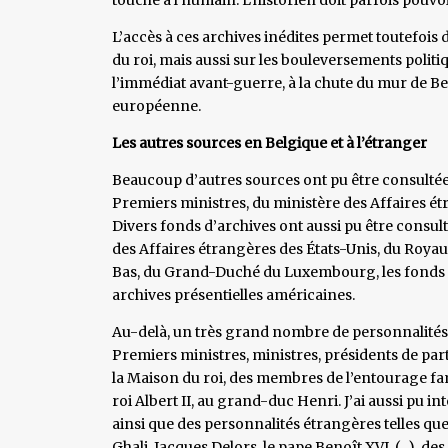
L’accès à ces archives inédites permet toutefois
du roi, mais aussi sur les bouleversements politiq
l’immédiat avant-guerre, à la chute du mur de Be
européenne.
Les autres sources en Belgique et à l’étranger
Beaucoup d’autres sources ont pu être consultée
Premiers ministres, du ministère des Affaires ét
Divers fonds d’archives ont aussi pu être consulte
des Affaires étrangères des États-Unis, du Ro
Bas, du Grand-Duché du Luxembourg, les fonds
archives présentielles américaines.
Au-delà, un très grand nombre de personnalités o
Premiers ministres, ministres, présidents de pa
la Maison du roi, des membres de l’entourage fa
roi Albert II, au grand-duc Henri. J’ai aussi pu i
ainsi que des personnalités étrangères telles qu
Ghali, Jacques Delors, le pape Benoît XVI, (...),