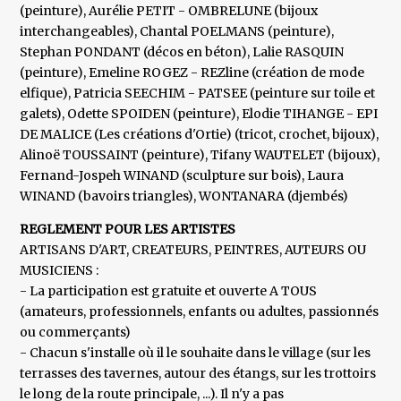
(peinture), Aurélie PETIT - OMBRELUNE (bijoux
interchangeables), Chantal POELMANS (peinture),
Stephan PONDANT (décos en béton), Lalie RASQUIN
(peinture), Emeline ROGEZ - REZline (création de mode
elfique), Patricia SEECHIM - PATSEE (peinture sur toile et
galets), Odette SPOIDEN (peinture), Elodie TIHANGE - EPI
DE MALICE (Les créations d'Ortie) (tricot, crochet, bijoux),
Alinoë TOUSSAINT (peinture), Tifany WAUTELET (bijoux),
Fernand-Jospeh WINAND (sculpture sur bois), Laura
WINAND (bavoirs triangles), WONTANARA (djembés)
REGLEMENT POUR LES ARTISTES
ARTISANS D'ART, CREATEURS, PEINTRES, AUTEURS OU
MUSICIENS :
- La participation est gratuite et ouverte A TOUS
(amateurs, professionnels, enfants ou adultes, passionnés
ou commerçants)
- Chacun s'installe où il le souhaite dans le village (sur les
terrasses des tavernes, autour des étangs, sur les trottoirs
le long de la route principale, ...). Il n'y a pas