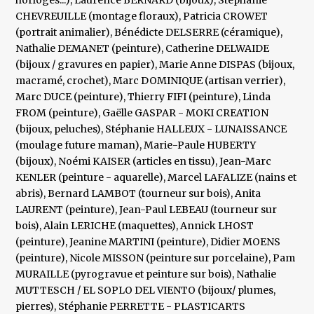
horloges...), Laurence BERNARD (bijoux), Stéphanie
CHEVREUILLE (montage floraux), Patricia CROWET
(portrait animalier), Bénédicte DELSERRE (céramique),
Nathalie DEMANET (peinture), Catherine DELWAIDE
(bijoux / gravures en papier), Marie Anne DISPAS (bijoux,
macramé, crochet), Marc DOMINIQUE (artisan verrier),
Marc DUCE (peinture), Thierry FIFI (peinture), Linda
FROM (peinture), Gaëlle GASPAR - MOKI CREATION
(bijoux, peluches), Stéphanie HALLEUX - LUNAISSANCE
(moulage future maman), Marie-Paule HUBERTY
(bijoux), Noémi KAISER (articles en tissu), Jean-Marc
KENLER (peinture - aquarelle), Marcel LAFALIZE (nains et
abris), Bernard LAMBOT (tourneur sur bois), Anita
LAURENT (peinture), Jean-Paul LEBEAU (tourneur sur
bois), Alain LERICHE (maquettes), Annick LHOST
(peinture), Jeanine MARTINI (peinture), Didier MOENS
(peinture), Nicole MISSON (peinture sur porcelaine), Pam
MURAILLE (pyrogravue et peinture sur bois), Nathalie
MUTTESCH / EL SOPLO DEL VIENTO (bijoux/ plumes,
pierres), Stéphanie PERRETTE - PLASTICARTS