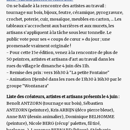
On se balade à la rencontre des artistes au travail :
tournage sur bois, bijoux, feutre, céramique, pyrogravure,
crochet, poterie, cuir, mosaïque, meubles en carton, ... Les
tableaux s’accrochent aux barrières et aux murets, les
artisans s’appliquent à la tâche sous leur tonnelle. Le
public vote pour ses « coups de cœur » du jour ; une
promenade vraiment originale !
- Pour cette 15e édition, venez à la rencontre de plus de
50 peintres, artistes et artisans d'art au travail dans les
rues du village le dimanche 4 juin dès 11h.
- Remise des prix : vers 16h30 à "La petite Fontaine"
- Animation Djembé dans les rues de 13h30 à 16h30 par le
groupe "Wontanara"
Liste des créateurs, artistes et artisans présents le 4 juin :
Benoît ANTZORN (tournage sur bois), Sébastien
ANTZORN (peinture), Kris ARBIJN (déco pierre bleue),
Anne BAY (dessin animalier), Dominique BELHOMME
(peinture), Nicole BERG (récup' palettes, fil tiré,