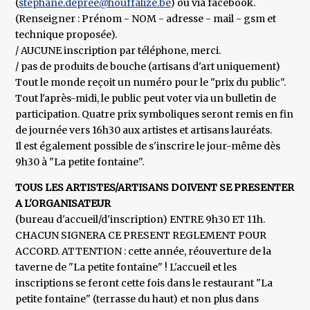
(
stephane.depree@houffalize.be
) ou via facebook.
(Renseigner : Prénom - NOM - adresse - mail - gsm et
technique proposée).
/ AUCUNE inscription par téléphone, merci.
/ pas de produits de bouche (artisans d'art uniquement)
Tout le monde reçoit un numéro pour le "prix du public".
Tout l'après-midi, le public peut voter via un bulletin de
participation. Quatre prix symboliques seront remis en fin
de journée vers 16h30 aux artistes et artisans lauréats.
Il est également possible de s'inscrire le jour-même dès
9h30 à "La petite fontaine".
TOUS LES ARTISTES/ARTISANS DOIVENT SE PRESENTER
A L'ORGANISATEUR
(bureau d'accueil/d'inscription) ENTRE 9h30 ET 11h.
CHACUN SIGNERA CE PRESENT REGLEMENT POUR
ACCORD. ATTENTION : cette année, réouverture de la
taverne de "La petite fontaine" ! L'accueil et les
inscriptions se feront cette fois dans le restaurant "La
petite fontaine" (terrasse du haut) et non plus dans