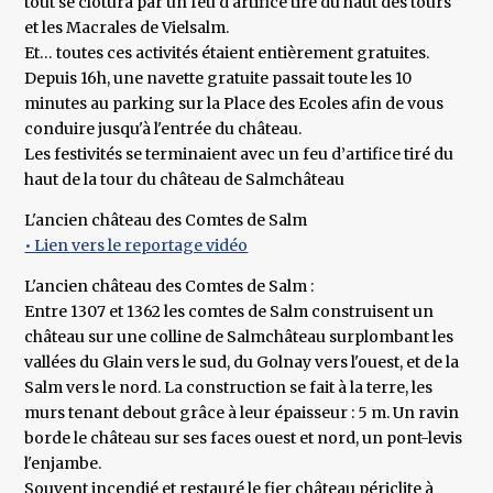
tout se clôtura par un feu d'artifice tiré du haut des tours
et les Macrales de Vielsalm.
Et… toutes ces activités étaient entièrement gratuites.
Depuis 16h, une navette gratuite passait toute les 10
minutes au parking sur la Place des Ecoles afin de vous
conduire jusqu'à l'entrée du château.
Les festivités se terminaient avec un feu d’artifice tiré du
haut de la tour du château de Salmchâteau
L'ancien château des Comtes de Salm
• Lien vers le reportage vidéo
L'ancien château des Comtes de Salm :
Entre 1307 et 1362 les comtes de Salm construisent un
château sur une colline de Salmchâteau surplombant les
vallées du Glain vers le sud, du Golnay vers l'ouest, et de la
Salm vers le nord. La construction se fait à la terre, les
murs tenant debout grâce à leur épaisseur : 5 m. Un ravin
borde le château sur ses faces ouest et nord, un pont-levis
l'enjambe.
Souvent incendié et restauré le fier château périclite à