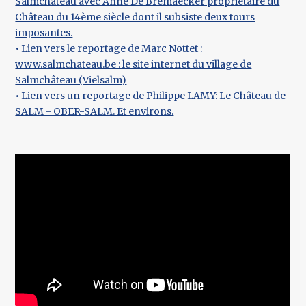
Salmchâteau avec Anne De Bremaecker propriétaire du
Château du 14ème siècle dont il subsiste deux tours
imposantes.
• Lien vers le reportage de Marc Nottet :
www.salmchateau.be : le site internet du village de
Salmchâteau (Vielsalm)
• Lien vers un reportage de Philippe LAMY: Le Château de
SALM - OBER-SALM. Et environs.