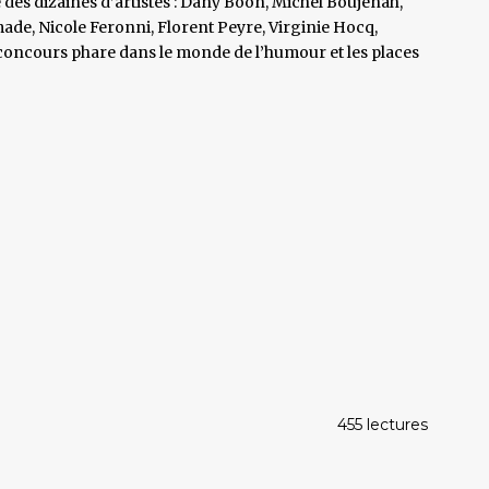
 des dizaines d’artistes : Dany Boon, Michel Boujenah,
de, Nicole Feronni, Florent Peyre, Virginie Hocq,
 concours phare dans le monde de l’humour et les places
455 lectures