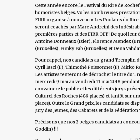
Cette année encore, le Festival du Rire de Roc
humoristes belges. Vu les nombreuses prestations 
FIRR organise à nouveau « Les Poulains du Rire »
seront coachés par Marc Andreini des Indésirable
premières parties et des FIRR OFF! De quoi leur d
Antoine Donneaux (Izier), Florence Mendez (Brux
(Bruxelles), Funky Fab (Bruxelles) et Dena Vahdan
Pour rappel, nos candidats au grand Tremplin du 
Cyril Iasci (F), Thimothé Poissonnet (F), Mirko R
Les artistes tenteront de décrocher le titre du Tr
mercredi 9 mai au vendredi 11 mai 2018 pendant 
convaincre le public et les différents jurys prés
Culturel des Roches (489 places) et tantôt sur u
places). Outre le Grand prix, les candidats se dispu
Jury des Jeunes, des Cabarets et de la Fédération
Précisons que nos 2 belges candidats au concours
Goddin) !!!