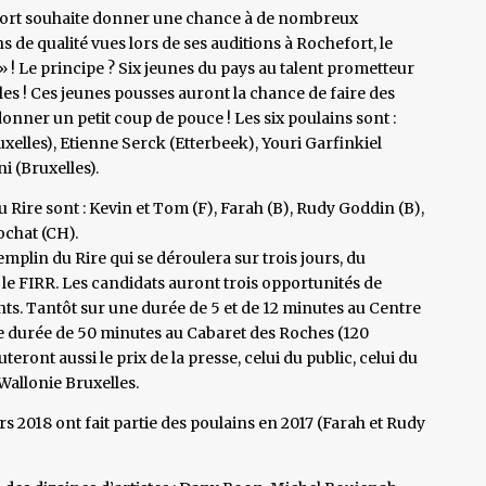
hefort souhaite donner une chance à de nombreux
de qualité vues lors de ses auditions à Rochefort, le
 ! Le principe ? Six jeunes du pays au talent prometteur
s ! Ces jeunes pousses auront la chance de faire des
onner un petit coup de pouce ! Les six poulains sont :
elles), Etienne Serck (Etterbeek), Youri Garfinkiel
i (Bruxelles).
Rire sont : Kevin et Tom (F), Farah (B), Rudy Goddin (B),
ochat (CH).
emplin du Rire qui se déroulera sur trois jours, du
le FIRR. Les candidats auront trois opportunités de
ents. Tantôt sur une durée de 5 et de 12 minutes au Centre
ne durée de 50 minutes au Cabaret des Roches (120
teront aussi le prix de la presse, celui du public, celui du
 Wallonie Bruxelles.
 2018 ont fait partie des poulains en 2017 (Farah et Rudy