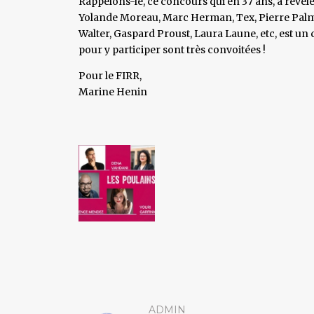
Rappelons-le, ce concours qui en 37 ans, a révélé
Yolande Moreau, Marc Herman, Tex, Pierre Palma
Walter, Gaspard Proust, Laura Laune, etc, est un
pour y participer sont très convoitées !
Pour le FIRR,
Marine Henin
ADMIN