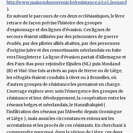
http://www.maisondusouvenir.be/resistance_40_45_leonard.p
).
En suivant le parcours de ces deux ecclésiastiques, le livre
retrace de façon précise l'histoire des groupes
d'espionnage et des lignes d'évasion. Ces lignes de
secours étaient utilisées par des prisonniers de guerre
évadés, par des pilotes alliés abattus, par des personnes
d’origine juive et des ressortissants néerlandais en fuite
vers l’Angleterre. La ligne d’évasion partait d'Allemagne et
des Pays-Bas pour rejoindre Eijsden (NL) puis Mouland
(B) et Visé. Une fois arrivés au pays de Herve ou de Liège,
les réfugiés étaient conduits à Givet ou à Bruxelles, où
d'autres groupes de résistance les prenaient en charge.
L'ouvrage explore avec soin l’émergence des groupes de
résistance et leur développement, la coopération entre les
réseaux belges et néerlandais, le Hannibalspiel (
l'infiltration des réseaux par l'Abwehr depuis Groningue
et Liège ), mais aussi les circonstances entourant les
arrestations et les procès de ces résistants. En cherchant à
comprendre pourquoi, dans la région de Liège, ces deux