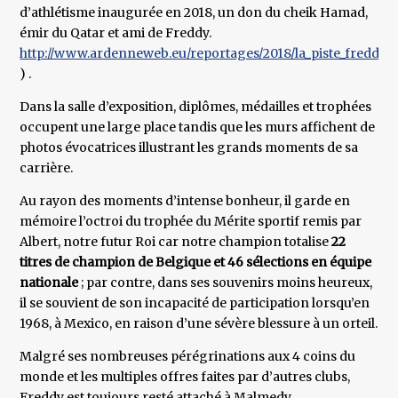
d’athlétisme inaugurée en 2018, un don du cheik Hamad,
émir du Qatar et ami de Freddy.
http://www.ardenneweb.eu/reportages/2018/la_piste_freddy_h
) .
Dans la salle d’exposition, diplômes, médailles et trophées
occupent une large place tandis que les murs affichent de
photos évocatrices illustrant les grands moments de sa
carrière.
Au rayon des moments d’intense bonheur, il garde en
mémoire l’octroi du trophée du Mérite sportif remis par
Albert, notre futur Roi car notre champion totalise
22
titres de champion de Belgique et 46 sélections en équipe
nationale
; par contre, dans ses souvenirs moins heureux,
il se souvient de son incapacité de participation lorsqu’en
1968, à Mexico, en raison d’une sévère blessure à un orteil.
Malgré ses nombreuses pérégrinations aux 4 coins du
monde et les multiples offres faites par d’autres clubs,
Freddy est toujours resté attaché à Malmedy.