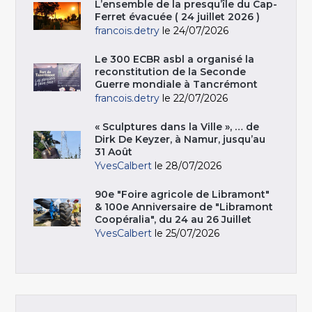
L’ensemble de la presqu’île du Cap-
Ferret évacuée ( 24 juillet 2026 )
francois.detry
le 24/07/2026
Le 300 ECBR asbl a organisé la
reconstitution de la Seconde
Guerre mondiale à Tancrémont
francois.detry
le 22/07/2026
« Sculptures dans la Ville », … de
Dirk De Keyzer, à Namur, jusqu’au
31 Août
YvesCalbert
le 28/07/2026
90e "Foire agricole de Libramont"
& 100e Anniversaire de "Libramont
Coopéralia", du 24 au 26 Juillet
YvesCalbert
le 25/07/2026