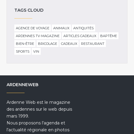
TAGS CLOUD
AGENCE DE VOYAGE
ANIMAUX
ANTIQUITÉS
ARDENNES TV-MAGAZINE
ARTICLES CADEAUX
BAPTÊME
BIEN-ÊTRE
BRICOLAGE
CADEAUX
RESTAURANT
SPORTS
VIN
ARDENNEWEB
Ardenne Web est le magazine
des ardennes sur le web depuis
mars 1999.
Nous proposons l'agenda et
l'actualité régionale en photos