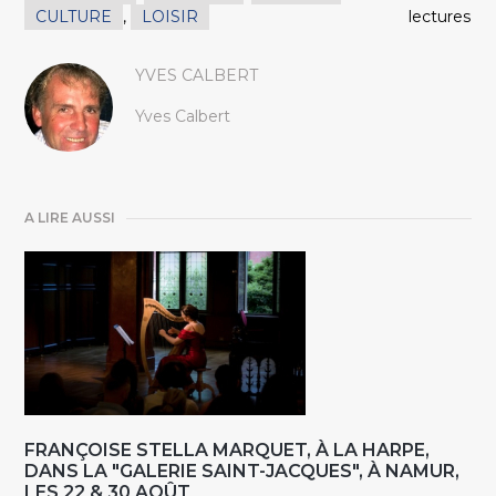
CULTURE
,
LOISIR
lectures
YVES CALBERT
Yves Calbert
A LIRE AUSSI
FRANÇOISE STELLA MARQUET, À LA HARPE,
DANS LA "GALERIE SAINT-JACQUES", À NAMUR,
LES 22 & 30 AOÛT