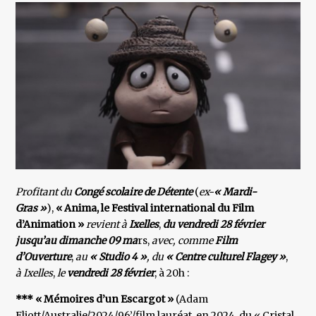
Profitant du
Congé scolaire de Détente
(
ex-
« Mardi-
Gras »
),
« Anima, le Festival international du Film
d’Animation »
revient à
Ixelles
,
du vendredi 28 février
jusqu’au dimanche 09 ma
rs,
avec, comme
Film
d’Ouverture
,
au
« Studio 4 »
,
du
« Centre culturel Flagey »
,
à Ixelles
,
le
vendredi 28 février
, à 20h :
*** « Mémoires d’un Escargot »
(Adam
Eliott/Australie/2024/96’/film lauréat, en 2024, du « Cristal