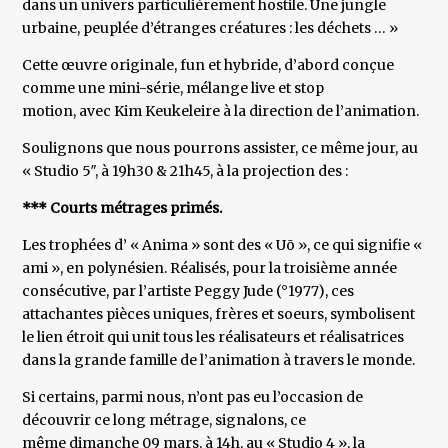
dans un univers particulièrement hostile. Une jungle
urbaine, peuplée d’étranges créatures : les déchets … »
Cette œuvre originale, fun et hybride, d’abord conçue
comme une mini-série, mélange live et stop
motion, avec Kim Keukeleire à la direction de l’animation.
Soulignons que nous pourrons assister, ce même jour, au
« Studio 5″, à 19h30 & 21h45, à la projection des :
*** Courts métrages primés.
Les trophées d’ « Anima » sont des « Uō », ce qui signifie «
ami », en polynésien. Réalisés, pour la troisième année
consécutive, par l’artiste Peggy Jude (°1977), ces
attachantes pièces uniques, frères et soeurs, symbolisent
le lien étroit qui unit tous les réalisateurs et réalisatrices
dans la grande famille de l’animation à travers le monde.
Si certains, parmi nous, n’ont pas eu l’occasion de
découvrir ce long métrage, signalons, ce
même dimanche 09 mars, à 14h, au « Studio 4 », la