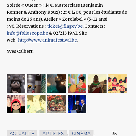
Soirée « Queer » : 14€. Masterclass (Benjamin
Renner & Anthony Roux) : 25€ (20€, pour les étudiants de
moins de 26 ans). Atelier « Zorolabel » (6-12 ans)
: 4€. Réservations :
ticket@flagey.be
. Contacts :
info@folioscope.be
& 02/213.19.41. Site
web :
http://www.animafestival.be
.
Yves Calbert.
ACTUALITÉ
,
ARTISTES
,
CINÉMA
,
35