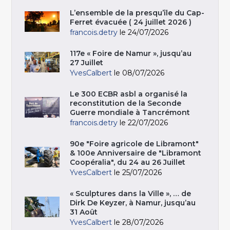
L’ensemble de la presqu’île du Cap-
Ferret évacuée ( 24 juillet 2026 )
francois.detry
le 24/07/2026
117e « Foire de Namur », jusqu’au
27 Juillet
YvesCalbert
le 08/07/2026
Le 300 ECBR asbl a organisé la
reconstitution de la Seconde
Guerre mondiale à Tancrémont
francois.detry
le 22/07/2026
90e "Foire agricole de Libramont"
& 100e Anniversaire de "Libramont
Coopéralia", du 24 au 26 Juillet
YvesCalbert
le 25/07/2026
« Sculptures dans la Ville », … de
Dirk De Keyzer, à Namur, jusqu’au
31 Août
YvesCalbert
le 28/07/2026