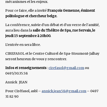
mécanismes et les enjeux.
Pour ce faire, elle a invité
François Gemenne, éminent
politologue et chercheur belge.
La conférence, suivie d’un débat et d’un verre de l’amitié,
aura lieu dans la
salle du Théâtre de Spa, rue Servais, le
jeudi 15 septembre à 20h00.
L’entrée en sera libre.
CIREFASOL et le Centre Culturel de Spa-Stoumont-Jalhay
seront heureux de vous y rencontrer.
Infos et renseignements
:
cirefasol@gmail.com
ou
0495/30.35.58
Annick JEAN
Pour Ciréfasol, asbl –
annick.jean58@gmail.com
– 0497
31 82 90