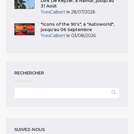
Dirk De Keyzer, à Namur, jusqu’au
31 Août
YvesCalbert
le 28/07/2026
"Icons of the 90’s", à "Autoworld",
jusqu'au 06 Septembre
YvesCalbert
le 03/08/2026
RECHERCHER
SUIVEZ-NOUS