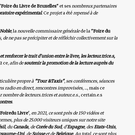
Foire du Livre de Bruxelles"
et ses
nombreux partenaires
ratoire expérimental
. Ce
projet
a été
repensé à de
 Noble
, la
nouvelle commissaire générale
de la
"Foire du
, de ne pas se précipiter et de réfléchir collectivement sur la
 renforcer le trait d’union entre le livre, les lecteur.trice.s,
Et ce,
afin de
soutenir la promotion de la lecture auprès du
iculière propre à
"Tour &Taxis"
,
ses conférences
,
séances
s radio en direct
,
rencontres improvisées
, ..., mais ce
 nombre de lecteurs.trices et auteur.e.s.
, certain.e.s
contres
.
'Foiredu Livre'
, en 2021, ce sont près de 150 vidéos et
rmes, plus de 25.000 visiteurs uniques sur notre site
sil
, du
Canada
, de
Corée du Sud
, d'
Espagne
, des
Etats-Unis
,
oyaume-Uni
, de
Suisse
et de
Belgique
. Au total, ce sont plus