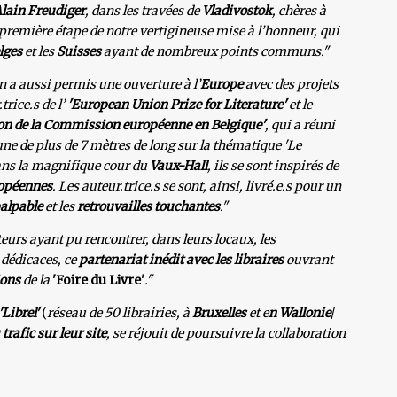
lain Freudiger
, dans les travées de
Vladivostok
, chères à
e première étape de notre vertigineuse mise à l’honneur, qui
lges
et les
Suisses
ayant de nombreux points communs."
n a aussi permis une ouverture à l’
Europe
avec des projets
rice.s de l’
'European Union Prize for Literature'
et le
on de la Commission européenne en Belgique'
, qui a réuni
e de plus de 7 mètres de long sur la thématique 'Le
ans la magnifique cour du
Vaux-Hall
, ils se sont inspirés de
opéennes
. Les auteur.trice.s se sont, ainsi, livré.e.s pour un
alpable
et les
retrouvailles touchantes
."
eurs ayant pu rencontrer, dans leurs locaux, les
e dédicaces, ce
partenariat inédit
avec les libraires
ouvrant
ions
de la
'Foire du Livre'
."
'Librel'
(
réseau de 50 librairies, à
Bruxelles
et e
n Wallonie
/
rafic sur leur site
, se réjouit de poursuivre la collaboration