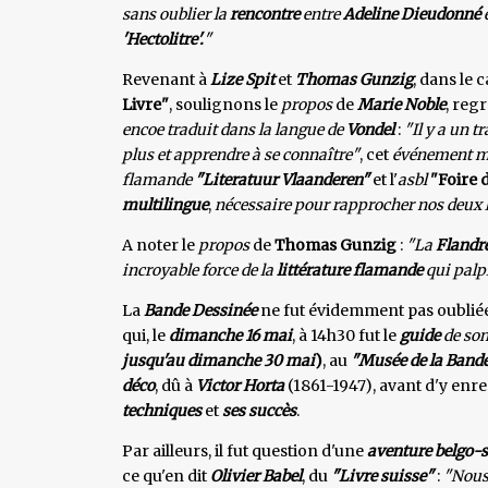
sans oublier la
rencontre
entre
Adeline Dieudonné
'Hectolitre'.
"
Revenant à
Lize Spit
et
Thomas Gunzig
, dans le 
Livre"
,
soulignons le
propos
de
Marie Noble
, reg
encoe traduit dans la
langue de
Vondel
:
"Il y a un 
plus et apprendre à se connaître"
, cet
événement m
flamande
"Literatuur Vlaanderen"
et l'
asbl
"Foire d
multilingue
,
nécessaire pour rapprocher nos deux l
A noter le
propos
de
Thomas Gunzig
:
"La
Flandr
incroyable force de la
littérature flamande
qui palpi
La
Bande Dessinée
ne fut évidemment pas oubliée
qui, le
dimanche 16 mai
, à 14h30 fut le
guide
de
son
jusqu'au dimanche 30 mai
)
, au
"Musée de la Band
déco
, dû à
Victor Horta
(1861-1947), avant d'y enr
techniques
et
ses succès
.
Par ailleurs, il fut question d'une
aventure belgo-
ce qu'en dit
Olivier Babel
, du
"Livre suisse"
:
"Nous