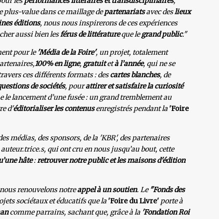
our les
performances littéraires
et transdisciplinaires
,
le plus-value dans ce maillage de
partenariats
avec des
lieux
nes éditions
, nous nous inspirerons de ces expériences
cher aussi bien les
férus de littérature
que le
grand public
."
ent pour le
'Média de la Foire'
, un projet, totalement
partenaires,
100% en ligne
,
gratuit
et
à l’année
, qui ne se
avers ces différents formats : des
cartes blanches
, de
questions de sociétés
, pour
attirer et satisfaire la curiosité
 le lancement d’une fusée : un grand tremblement au
e d'
éditorialiser les contenus
enregistrés pendant la
'Foire
des médias, des sponsors, de la 'KBR', des partenaires
s auteur.trice.s, qui ont cru en nous jusqu’au bout, cette
u’une hâte
:
retrouver notre public et les maisons d'édition
, nous renouvelons notre
appel à un soutien
. Le
"Fonds des
ojets sociétaux et éducatifs que la
'Foire du Livre'
porte à
man
comme parrains, sachant que, grâce à la
'Fondation Roi