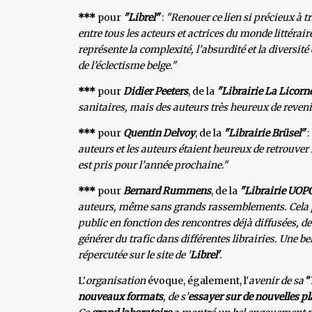
***
pour
"Librel"
:
"Renouer ce lien si précieux à tr
entre tous les acteurs et actrices du monde littéraire
représente la complexité, l’absurdité et la diversité
de l’éclectisme belge."
***
pour
Didier Peeters
, de la
"Librairie La Licorn
sanitaires, mais des auteurs très heureux de revenir
***
pour
Quentin Delvoy
, de la
"Librairie Brüsel"
:
auteurs et les auteurs étaient heureux de retrouver
est pris pour l’année prochaine."
***
pour
Bernard Rummens
, de la
"Librairie UOP
auteurs, même sans grands rassemblements. Cela pe
public en fonction des rencontres déjà diffusées, d
générer du trafic dans différentes librairies. Une be
répercutée sur le site de '
Librel'
.
L'
organisation
évoque, également, l'
avenir de sa
"
nouveaux formats
, de s’
essayer sur de nouvelles p