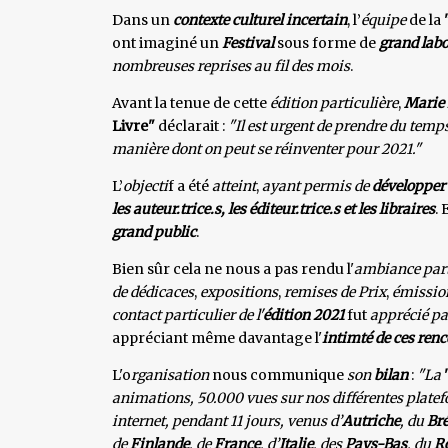
Dans un
contexte culturel incertain
, l’
équipe
de la
"
ont imaginé un
Festival
sous forme de
grand labo
nombreuses reprises au fil des mois
.
Avant la tenue de cette
édition particulière
,
Marie
Livre"
déclarait :
"Il est urgent de prendre du temps
manière dont on peut se réinventer pour 2021."
L’
objecti
f a été
atteint
,
ayant permis de
développer et
les auteur.trice.s, les éditeur.trice.s et les libraires
. 
grand public
.
Bien sûr cela ne nous a pas rendu l'
ambiance part
de dédicaces
,
expositions
,
remises de Prix
,
émission
contact particulier de l'
édition 2021
fut
apprécié par
appréciant même davantage l'
intimté de ces ren
L'o
rganisation
nous communique
son
bilan
:
"La
animations, 50.000 vues sur nos différentes platefo
internet, pendant 11 jours, venus d’
Autriche
, du
Bré
de
Finlande
, de
France
, d’
Italie
, des
Pays-Bas
, du
R