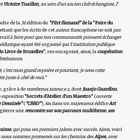
et
Victoire Tuaillon
, au sein d'un ancien club échangiste, l'
cadre de la
2è édition
du
"Flirt flamand"
de la "Foire du
rettant que les
écrits
de cet
auteur francophone
ne soit
pas
travail à faire pour que nos communautés puissent échanger
édiatique
ayant été organisé par l'
institution publique
u Livre de Bruxelles"
, encourageant, ainsi, la
coopération
ittératures
.
e
, c'est mon grand mystère et pourtant, je sens cette
te juste à côté de moi."
, grâce à de
nombreux auteur.e.s
, dont
Juanjo Guardino
,
 exposition
"Secrets d'Atelier d'un Maestro"
(
ouverte
e Dessinée"
(
"CBBD"
), sis dans un
majesueux édifice
Art
egistrer une
rencontre sur son parcours multiforme
,
ses
suisse
,
qui posa ses premiers jalons avec succès
. Ainsi, voici
 nous sommes promenés sur les chemins des
Alpes
, avec