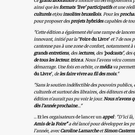
Ce
grand laboratoire
a montré un bel engouement p
ainsi que les
formats 'live' participatifs
et une réel
culturels
et/ou
insolites bruxellois
. Pour les
prochai
pour proposer des
projets hybrides
capables de tou
"Cette édition a également été une rampe de lancem
innovant, initié par la
'Foire du Livre'
et 7 de nos 
cantonne pas à une zone de confort, notamment à tr
grands entretiens
, des l
ectures
, des
'podcasts'
, des
de tous les lecteur. trice.s
. Nous l’avons vécu comme
démarrage. Une fois en orbite, ce
média
va permettr
du Livre'
, de
les faire vivre au fil des mois
."
"Sans le soutien indéfectible des pouvoirs publics, 
culturels et surtout des libraires, des éditeurs et de
édition n’aurait pas pu voir le jour.
Nous n’avons q
dès l’année prochaine
..."
... Et les
orgaisateurs
de lancer un
appel
:
"D’ici là
Amis de la Foire"
a été lancé pour développer les pr
l’année, avec
Caroline Lamarche
et
Simon Caster