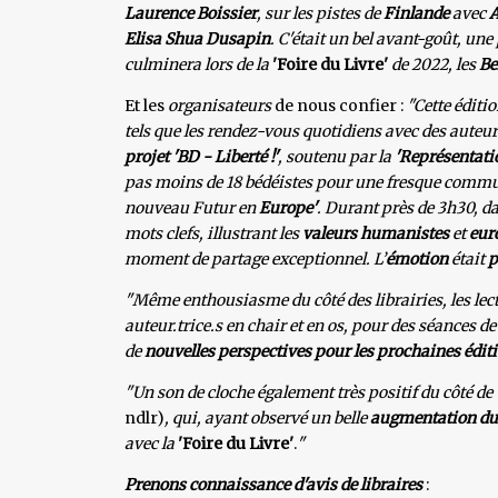
Laurence Boissier
, sur les pistes de
Finlande
avec
A
Elisa Shua
Dusapin
. C'était un bel avant-goût, un
culminera lors de la
'Foire du Livre'
de 2022, les
Be
Et les
organisateurs
de nous confier :
"Cette éditio
tels que les rendez-vous quotidiens avec des auteur.t
projet 'BD - Liberté !'
, soutenu par la
'Représentati
pas moins de 18 bédéistes pour une fresque commun
nouveau Futur en
Europe'
. Durant près de 3h30, d
mots clefs, illustrant les
valeurs humanistes
et
eur
moment de partage exceptionnel. L’
émotion
était
p
"Même enthousiasme du côté des librairies, les lect
auteur.trice.s en chair et en os, pour des séances d
de
nouvelles perspectives pour les prochaines édit
"Un son de cloche également très positif du côté de
ndlr)
, qui, ayant observé un belle
augmentation du t
avec la
'Foire du Livre'
.
"
Prenons connaissance d'avis de libraires
: