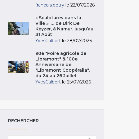
francois.detry
le 22/07/2026
« Sculptures dans la
Ville », … de Dirk De
Keyzer, à Namur, jusqu’au
31 Août
YvesCalbert
le 28/07/2026
90e "Foire agricole de
Libramont" & 100e
Anniversaire de
"Libramont Coopéralia",
du 24 au 26 Juillet
YvesCalbert
le 25/07/2026
RECHERCHER