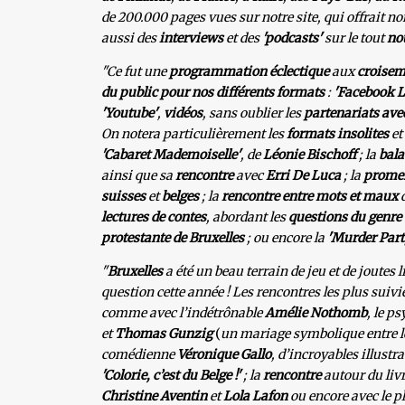
de 200.000 pages vues sur notre site, qui offrait 
aussi des
interviews
et des
'podcasts'
sur le tout
no
"Ce fut une
programmation éclectique
aux
croisem
du public pour nos différents formats
:
'Facebook L
'Youtube'
,
vidéos
, sans oublier les
partenariats avec
On notera particulièrement les
formats insolites
et
'Cabaret Mademoiselle'
, de
Léonie Bischoff
; la
bala
ainsi que sa
rencontre
avec
Erri De Luca
; la
prome
suisses
et
belges
; la
rencontre entre mots et maux
lectures de contes
,
abordant les
questions du genre
protestante de Bruxelles
; ou encore la
'Murder Part
"
Bruxelles
a été un beau terrain de jeu et de joutes l
question cette année ! Les rencontres les plus suiv
comme avec l’indétrônable
Amélie Nothomb
, le p
et
Thomas Gunzig
(
un mariage symbolique entre 
comédienne
Véronique Gallo
, d’incroyables illust
'Colorie,
c’est du Belge !'
; la
rencontre
autour du livr
Christine Aventin
et
Lola Lafon
ou encore avec le pl