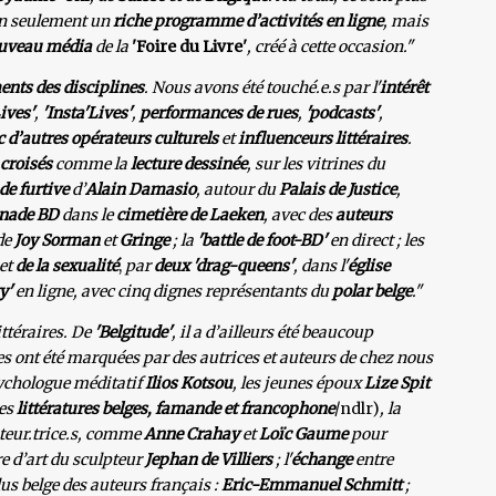
non seulement un
riche programme d’activités en ligne
, mais
uveau média
de la
'Foire du Livre'
, créé à cette occasion."
ents des disciplines
. Nous avons été touché.e.s par l'
intérêt
ives'
,
'Insta'Lives'
,
performances de rues
,
'podcasts'
,
 d’autres opérateurs culturels
et
influenceurs littéraires
.
croisés
comme la
lecture dessinée
, sur les vitrines du
de furtive
d’
Alain Damasio
, autour du
Palais de Justice
,
nade BD
dans le
cimetière de Laeken
, avec des
auteurs
de
Joy Sorman
et
Gringe
; la
'battle de foot-BD'
en direct ; les
et
de la sexualité
,
par
deux
'drag-queens'
,
dans l'
église
y'
en ligne, avec cinq dignes représentants du
polar belge
."
ittéraires. De
'Belgitude'
, il a d’ailleurs été beaucoup
ies ont été marquées par des autrices et auteurs de chez nous
sychologue méditatif
Ilios Kotsou
, les jeunes époux
Lize Spit
les
littératures belges, famande et francophone
/ndlr)
, la
rateur.trice.s, comme
Anne Crahay
et
Loïc Gaume
pour
e d’art du sculpteur
Jephan de Villiers
; l'
échange
entre
us belge des auteurs français :
Eric-Emmanuel Schmitt
;