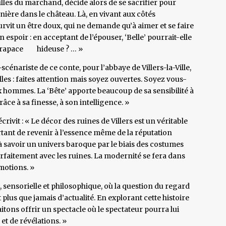
s filles du marchand, décide alors de se sacrifier pour
ère dans le château. Là, en vivant aux côtés
survit un être doux, qui ne demande qu’à aimer et se faire
n espoir : en acceptant de l’épouser, ‘Belle’ pourrait-elle
 carapace hideuse ? … »
énariste de ce conte, pour l’abbaye de Villers-la-Ville,
illes : faites attention mais soyez ouvertes. Soyez vous-
hommes. La ‘Bête’ apporte beaucoup de sa sensibilité à
grâce à sa finesse, à son intelligence. »
crivit : « Le décor des ruines de Villers est un véritable
rtant de revenir à l’essence même de la réputation
s, à savoir un univers baroque par le biais des costumes
arfaitement avec les ruines. La modernité se fera dans
émotions. »
, sensorielle et philosophique, où la question du regard
t plus que jamais d’actualité. En explorant cette histoire
tons offrir un spectacle où le spectateur pourra lui
et de révélations. »