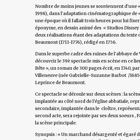
Nombre de moins jeunes se souviennent d’une « B
1998), dans l’adaptation cinématographique de « 
une époque où il fallait trois heures pour lui f
éponyme, en dessin animé des « Studios Disney »
deux réalisations étant des adaptations du text
Beaumont (1711-1776), rédigé en 1756.
Dans le superbe cadre des ruines de l’abbaye de V
découvrir le 39è spectacle mis en scène en ce lieu,
Bête », un roman de 300 pages écrit, en 1740, pa
Villeneuve (née Gabrielle-Suzanne Barbot /1685
Leprince de Beaumont.
Ce spectacle se déroule sur deux scènes : la scèn
implantée au côté nord de l’église abbatiale, rep
secondaire, implantée dans le cloître, représentan
second acte, sera rejointe par ses deux soeurs , 
la scène principale.
Synopsis : « Un marchand désargenté et égaré dans