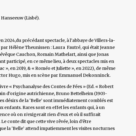
 Hanseeuw (Lisbé).
 en 2024,du précédant spectacle, à l’abbaye de Villers-la-
e par Hélène Theunissen : Laura Fautré, qui était Jeanne
 l’évêque Cauchon, Romain Mathelart, ainsi que Jonas
nt participé, en ce même lieu, à deux spectacles mis en
 », en 2019, & « Roméo et Juliette », en 2022), de même
 Victor Hugo, mis en scène par Emmanuel Dekonninck.
livre « Psychanalyse des Contes de Fées » (Ed. « Robert
in d’origine autrichienne, Bruno Bettelheim (1903-
ndres désirs de la ‘Belle’ sont immédiatement comblés est
enfants. Rares sont en effet les enfants qui, à un
ce où on n’exigerait rien d’eux et où il suffirait
 Le conte dit que cette vive rêvée, loin d’être
 que la ‘Belle’ attend impatiemment les visites nocturnes