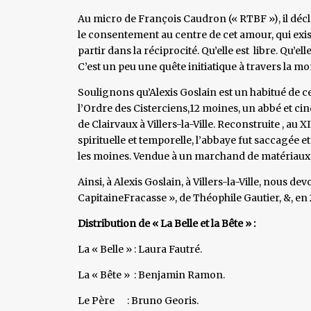
Au micro de François Caudron (« RTBF »), il décl
le consentement au centre de cet amour, qui existe 
partir dans la réciprocité. Qu’elle est libre. Qu’ell
C’est un peu une quête initiatique à travers la mor
Soulignons qu’Alexis Goslain est un habitué de ce
l’Ordre des Cisterciens,12 moines, un abbé et ci
de Clairvaux à Villers-la-Ville. Reconstruite , au 
spirituelle et temporelle, l’abbaye fut saccagée e
les moines. Vendue à un marchand de matériaux, 
Ainsi, à Alexis Goslain, à Villers-la-Ville, nous de
CapitaineFracasse », de Théophile Gautier, &, en 2
Distribution de « La Belle et la Bête » :
La « Belle » : Laura Fautré.
La « Bête » : Benjamin Ramon.
Le Père : Bruno Georis.