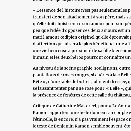
« L’essence de l’histoire n’est pas seulement les 
transfert de son attachement à son père, mais s
qu’elle doit choisir entre son amour pour son pèr
peu que l’idée d’opposer ces deux amours est un
mari l’amour œdipien originel qu’elle éprouvait p
d’affection qui lui sera le plus bénéfique : une af
une vie heureuse à proximité de sa fille bien-aimé
humain et les deux héros pourront connaître un
Au niveau de la scénographie, soulignons, outre l
plantations de roses rouges, si chères à la « Belle
Bête » ; d’une table de buffet , joliment dressée, 
se laissant tenter par une rose pour « Belle », qui 
la présence de fenêtres de cette salle du château
Critique de Catherine Makereel, pour « Le Soir » 
Ramon apportent une belle douceur au couple en 
l’étincelle, là encore, n’a pas vraiment l’espace
le texte de Benjamin Ramon semble souvent étou