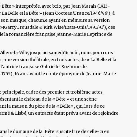
ête » interprétée, avec brio, par Jean Marais (1913-
La Belle et la Bête » (Jean Cocteau/France/1946/96′), à
ixer son masque, chacun.e ayant en mémoire sa version
(GarryTrousdale & Kirk Wise/Etats-Unis/1991/91′), ces
e de la romancière française Jeanne-Marie Leprince de
illers-la-Ville, jusqu’au samedi16 août, nous pourrons
 une version théâtrale, en trois actes, de « La Belle et la
r l’autrice française Gabrielle-Suzanne de
-1755), 16 ans avant le conte éponyme de Jeanne-Marie
e principale, cadre des premier et troisième actes,
résentant le château de la « Bête » et une scène
t la maison du père de la « Belle« , qui, lors de ce
Fatmé & Lisbé, un entracte étant prévu avant de rejoindre
 le domaine de la ‘Bête’ suscite l’ire de celle-ci en