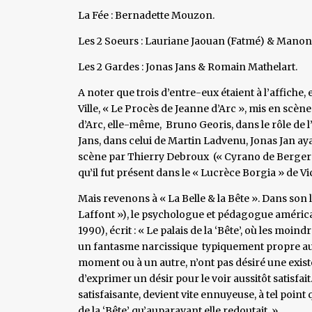
La Fée : Bernadette Mouzon.
Les 2 Soeurs : Lauriane Jaouan (Fatmé) & Manon
Les 2 Gardes : Jonas Jans & Romain Mathelart.
A noter que trois d’entre-eux étaient à l’affiche,
Ville, « Le Procès de Jeanne d’Arc », mis en scèn
d’Arc, elle-même, Bruno Georis, dans le rôle de
Jans, dans celui de Martin Ladvenu, Jonas Jan aya
scène par Thierry Debroux (« Cyrano de Bergerac
qu’il fut présent dans le « Lucrèce Borgia » de
Mais revenons à « La Belle & la Bête ». Dans son 
Laffont »), le psychologue et pédagogue américa
1990), écrit : « Le palais de la ‘Bête’, où les moi
un fantasme narcissique typiquement propre aux 
moment ou à un autre, n’ont pas désiré une existen
d’exprimer un désir pour le voir aussitôt satisfait.
satisfaisante, devient vite ennuyeuse, à tel point
de la ‘Bête’ qu’auparavant elle redoutait. »