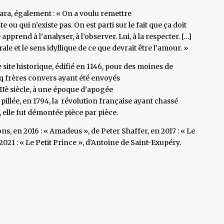
ara, également : « On a voulu remettre
ou qui n’existe pas. On est parti sur le fait que ça doit
e apprend à l’analyser, à l’observer. Lui, à la respecter. […]
ale et le sens idyllique de ce que devrait être l’amour. »
 site historique, édifié en 1146, pour des moines de
nq frères convers ayant été envoyés
XIIIè siècle, à une époque d’apogée
t pillée, en 1794, la révolution française ayant chassé
elle fut démontée pièce par pièce.
vons, en 2016 : « Amadeus », de Peter Shaffer, en 2017 : « Le
021 : « Le Petit Prince », d’Antoine de Saint-Exupéry.