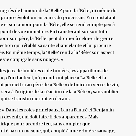
progrès de l’amour de la ‘Belle’ pour la ‘Bête’, ni même du
a propre évolution au cours du processus. En constatant
e et son amour pour la ‘Bête’, elle se rend compte peu à
 point de vue immature. En transférant sur son futur
our son père, la ‘Belle’ peut donner à celui-ci le genre
fection qui rétablit sa santé chancelante et lui procure
e. En même temps, la ‘Belle’ rend à la ‘Bête’ son aspect
e vie conjugale sans nuages. »
es jeux de lumières et de fumées, les apparitions de
 » ; d’un fauteuil, où prendront place « La Belle et la
qui permettra au père de « Belle » de boire un verre de vin,
sera à l’origine de la réaction de la « Bête » ; sans oublier
, qui se transformeront en écrans.
: « Dans les rôles principaux, Laura Fautré et Benjamin
devenir, qui doit faire fi des apparences. Mais
 onirique pour prendre feu, sans compter que
ffé par un masque, qui, couplé à une crinière sauvage,