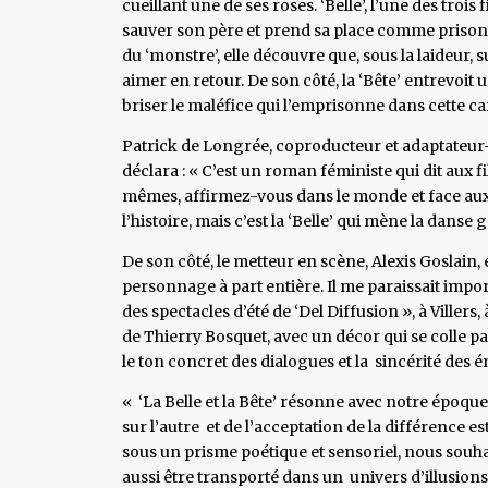
cueillant une de ses roses. ‘Belle’, l’une des troi
sauver son père et prend sa place comme prisonni
du ‘monstre’, elle découvre que, sous la laideur, 
aimer en retour. De son côté, la ‘Bête’ entrevoit u
briser le maléfice qui l’emprisonne dans cette
Patrick de Longrée, coproducteur et adaptateur-sc
déclara : « C’est un roman féministe qui dit aux f
mêmes, affirmez-vous dans le monde et face aux 
l’histoire, mais c’est la ‘Belle’ qui mène la danse 
De son côté, le metteur en scène, Alexis Goslain, é
personnage à part entière. Il me paraissait impo
des spectacles d’été de ‘Del Diffusion », à Viller
de Thierry Bosquet, avec un décor qui se colle p
le ton concret des dialogues et la sincérité des 
« ‘La Belle et la Bête’ résonne avec notre époque
sur l’autre et de l’acceptation de la différence es
sous un prisme poétique et sensoriel, nous souhai
aussi être transporté dans un univers d’illusions 