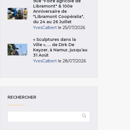
90e "Foire agricole de
Libramont" & 100e
Anniversaire de
"Libramont Coopéralia",
du 24 au 26 Juillet
YvesCalbert
le 25/07/2026
« Sculptures dans la
Ville », … de Dirk De
Keyzer, à Namur, jusqu’au
31 Août
YvesCalbert
le 28/07/2026
RECHERCHER