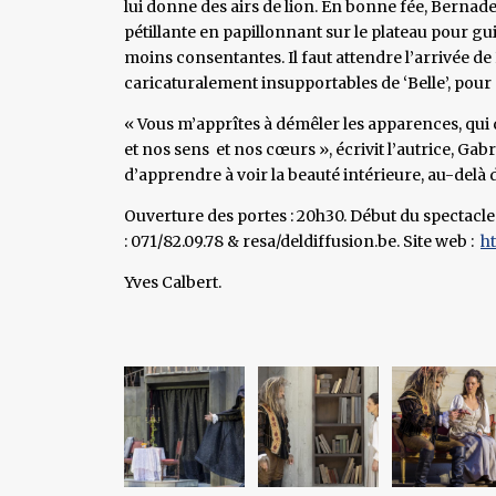
lui donne des airs de lion. En bonne fée, Bern
pétillante en papillonnant sur le plateau pour 
moins consentantes. Il faut attendre l’arrivée
caricaturalement insupportables de ‘Belle’, pour 
« Vous m’apprîtes à démêler les apparences, qui 
et nos sens et nos cœurs », écrivit l’autrice, G
d’apprendre à voir la beauté intérieure, au-delà
Ouverture des portes : 20h30. Début du spectacle 
: 071/82.09.78 & resa/deldiffusion.be. Site web :
ht
Yves Calbert.