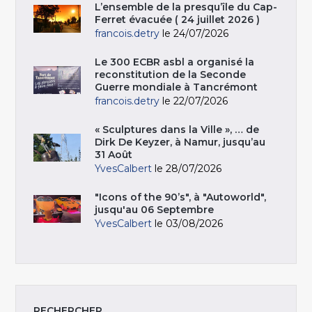
L’ensemble de la presqu’île du Cap-
Ferret évacuée ( 24 juillet 2026 )
francois.detry
le 24/07/2026
Le 300 ECBR asbl a organisé la
reconstitution de la Seconde
Guerre mondiale à Tancrémont
francois.detry
le 22/07/2026
« Sculptures dans la Ville », … de
Dirk De Keyzer, à Namur, jusqu’au
31 Août
YvesCalbert
le 28/07/2026
"Icons of the 90’s", à "Autoworld",
jusqu'au 06 Septembre
YvesCalbert
le 03/08/2026
RECHERCHER