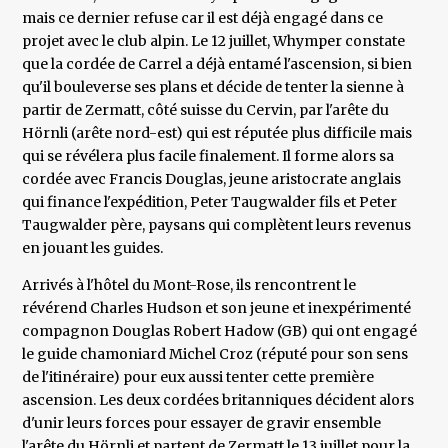
mais ce dernier refuse car il est déjà engagé dans ce
projet avec le club alpin. Le 12 juillet, Whymper constate
que la cordée de Carrel a déjà entamé l'ascension, si bien
qu'il bouleverse ses plans et décide de tenter la sienne à
partir de Zermatt, côté suisse du Cervin, par l'arête du
Hörnli (arête nord-est) qui est réputée plus difficile mais
qui se révélera plus facile finalement. Il forme alors sa
cordée avec Francis Douglas, jeune aristocrate anglais
qui finance l'expédition, Peter Taugwalder fils et Peter
Taugwalder père, paysans qui complètent leurs revenus
en jouant les guides.
Arrivés à l'hôtel du Mont-Rose, ils rencontrent le
révérend Charles Hudson et son jeune et inexpérimenté
compagnon Douglas Robert Hadow (GB) qui ont engagé
le guide chamoniard Michel Croz (réputé pour son sens
de l'itinéraire) pour eux aussi tenter cette première
ascension. Les deux cordées britanniques décident alors
d'unir leurs forces pour essayer de gravir ensemble
l'arête du Hörnli et partent de Zermatt le 13 juillet pour la