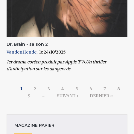
Dr. Brain - saison 2
VandenHende
24/10/2025
1er drama coréen produit par Apple TV+.Un thriller
d'anticipation sur les dangers de
Pages
1
2
3
4
5
6
7
8
9
…
SUIVANT ›
DERNIER »
MAGAZINE PAPIER