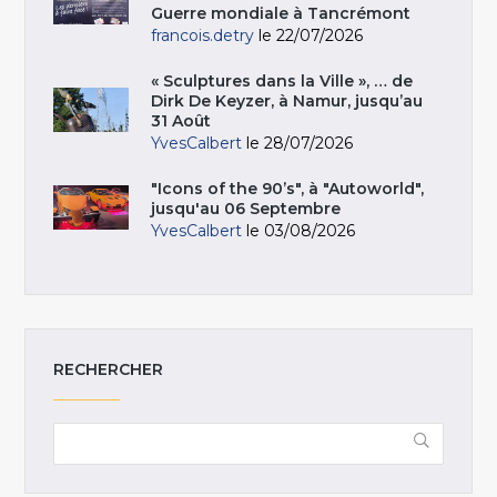
Guerre mondiale à Tancrémont
francois.detry
le 22/07/2026
« Sculptures dans la Ville », … de
Dirk De Keyzer, à Namur, jusqu’au
31 Août
YvesCalbert
le 28/07/2026
"Icons of the 90’s", à "Autoworld",
jusqu'au 06 Septembre
YvesCalbert
le 03/08/2026
RECHERCHER