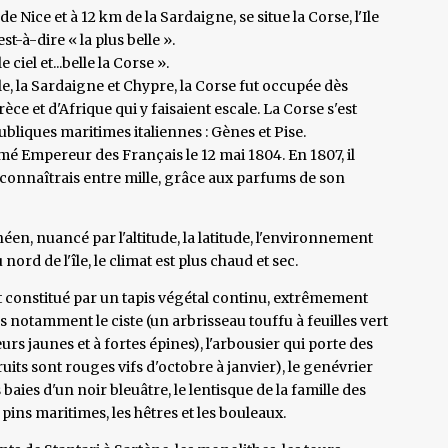
 Nice et à 12 km de la Sardaigne, se situe la Corse, l'Ile
st-à-dire « la plus belle ».
 ciel et...belle la Corse ».
le, la Sardaigne et Chypre, la Corse fut occupée dès
èce et d'Afrique qui y faisaient escale. La Corse s'est
bliques maritimes italiennes : Gènes et Pise.
amé Empereur des Français le 12 mai 1804. En 1807, il
 reconnaîtrais entre mille, grâce aux parfums de son
en, nuancé par l'altitude, la latitude, l'environnement
nord de l'île, le climat est plus chaud et sec.
 constitué par un tapis végétal continu, extrêmement
 notamment le ciste (un arbrisseau touffu à feuilles vert
rs jaunes et à fortes épines), l'arbousier qui porte des
fruits sont rouges vifs d'octobre à janvier), le genévrier
baies d'un noir bleuâtre, le lentisque de la famille des
s pins maritimes, les hêtres et les bouleaux.