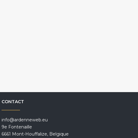
CONTACT
info@ardenneweb.eu
9e Fontenaille
6661 Mont-Houffalize, Belgique