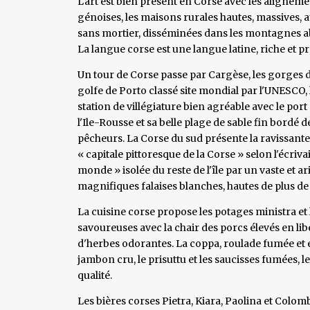
L'art est bien présent en Corse avec les alignemen
génoises, les maisons rurales hautes, massives, a
sans mortier, disséminées dans les montagnes abr
La langue corse est une langue latine, riche et p
Un tour de Corse passe par Cargèse, les gorges d
golfe de Porto classé site mondial par l'UNESCO, l
station de villégiature bien agréable avec le port
l'Ile-Rousse et sa belle plage de sable fin bordé 
pêcheurs. La Corse du sud présente la ravissante
« capitale pittoresque de la Corse » selon l'écriva
monde » isolée du reste de l'île par un vaste et 
magnifiques falaises blanches, hautes de plus de
La cuisine corse propose les potages ministra et 
savoureuses avec la chair des porcs élevés en lib
d'herbes odorantes. La coppa, roulade fumée et e
jambon cru, le prisuttu et les saucisses fumées, les
qualité.
Les bières corses Pietra, Kiara, Paolina et Colo