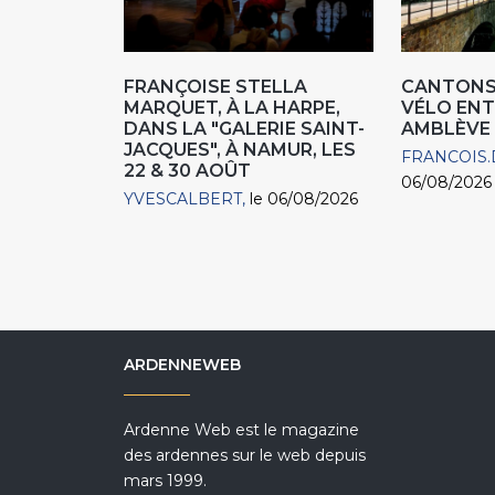
FRANÇOISE STELLA
CANTONS 
MARQUET, À LA HARPE,
VÉLO ENT
DANS LA "GALERIE SAINT-
AMBLÈVE
JACQUES", À NAMUR, LES
FRANCOIS.
22 & 30 AOÛT
06/08/2026
YVESCALBERT
le 06/08/2026
ARDENNEWEB
Ardenne Web est le magazine
des ardennes sur le web depuis
mars 1999.