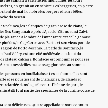
ts de Stantari à Sartène, les monolithes, les tours
ustères, en granit ou en schiste. Les bergeries, en pierre
itent de mai à octobre les bergers et leurs bêtes.
roche du toscan.
e Spelunca, les calanques de granit rose de Piana, le
es Iles Sanguinaire près d'Ajaccio. Citons aussi Calvi,
 de plaisance à l'ombre de l'imposante citadelle génoise,
de pinèdes, le Cap Corse avec Bastia et son vieux port de
 région de Porto-Vecchio. La perle de Bonifacio, la
in Paul Valéry, est une cité médiévale au « bout du
aride plateau calcaire. Bonifacio est renommée pour ses
 60 m et ses vieilles maisons agglutinées au sommet.
les poissons en bouillabaisse. Les cochonnailles sont
erté et se nourrissant de châtaignes, de glands et
ntrelardée dans laquelle entre l'échine de porc, le
 figatelli font partie des spécialités de la cuisine corse de
mba sont délicieuses. Quatre appellations sont connues