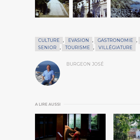
CULTURE
,
EVASION
,
GASTRONOMIE
,
SENIOR
,
TOURISME
,
VILLÉGIATURE
BURGEON JOSÉ
A LIRE AUSSI