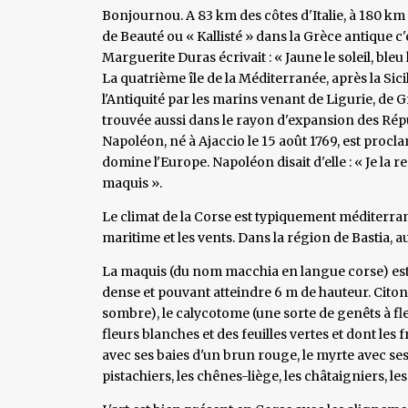
Bonjournou. A 83 km des côtes d'Italie, à 180 km de
de Beauté ou « Kallisté » dans la Grèce antique c'e
Marguerite Duras écrivait : « Jaune le soleil, bleu le
La quatrième île de la Méditerranée, après la Sici
l'Antiquité par les marins venant de Ligurie, de Gr
trouvée aussi dans le rayon d'expansion des Répu
Napoléon, né à Ajaccio le 15 août 1769, est procl
domine l'Europe. Napoléon disait d'elle : « Je la
maquis ».
Le climat de la Corse est typiquement méditerrané
maritime et les vents. Dans la région de Bastia, au 
La maquis (du nom macchia en langue corse) est
dense et pouvant atteindre 6 m de hauteur. Citons
sombre), le calycotome (une sorte de genêts à fleu
fleurs blanches et des feuilles vertes et dont les 
avec ses baies d'un brun rouge, le myrte avec ses 
pistachiers, les chênes-liège, les châtaigniers, le