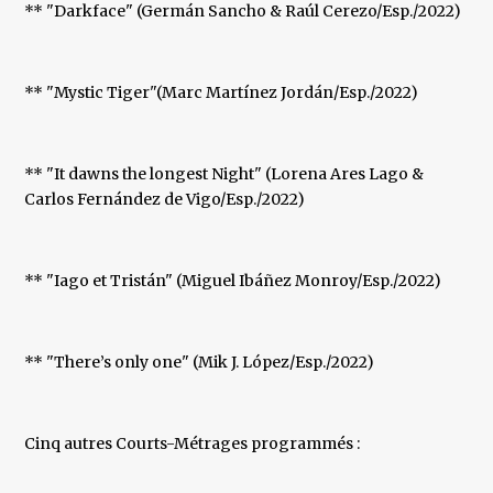
** "Darkface" (Germán Sancho & Raúl Cerezo/Esp./2022)
** "Mystic Tiger"(Marc Martínez Jordán/Esp./2022)
** "It dawns the longest Night" (Lorena Ares Lago &
Carlos Fernández de Vigo/Esp./2022)
** "Iago et Tristán" (Miguel Ibáñez Monroy/Esp./2022)
** "There’s only one" (Mik J. López/Esp./2022)
Cinq autres Courts-Métrages programmés :