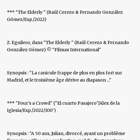
*** "The Elderly " (Raúl Cerezo & Fernando González
Gómez/Esp./2022)
Z. Eguileor, dans "The Elderly " (Raúl Cerezo & Fernando
González Gómez) © "Filmax International"
Synopsis : "La canicule frappe de plus en plus fort sur
Madrid, et le troisième âge dérive au diapason ..."
*** "Four’s a Crowd" ("El cuarto Pasajero"/Alex de la
Iglesia/Esp./2022/100')
Synopsis : "A 50 ans, Julian, divorcé, ayant un problème