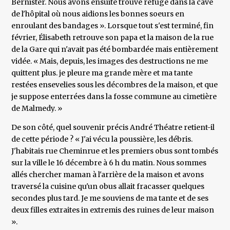
Bernister. Nous avons ensuite trouvé refuge dans la cave
de l'hôpital où nous aidions les bonnes soeurs en
enroulant des bandages ». Lorsque tout s'est terminé, fin
février, Élisabeth retrouve son papa et la maison de la rue
de la Gare qui n'avait pas été bombardée mais entièrement
vidée. « Mais, depuis, les images des destructions ne me
quittent plus. je pleure ma grande mère et ma tante
restées ensevelies sous les décombres de la maison, et que
je suppose enterrées dans la fosse commune au cimetière
de Malmedy. »
De son côté, quel souvenir précis André Théatre retient-il
de cette période ? « J'ai vécu la poussière, les débris.
J'habitais rue Cheminrue et les premiers obus sont tombés
sur la ville le 16 décembre à 6 h du matin. Nous sommes
allés chercher maman à l'arrière de la maison et avons
traversé la cuisine qu'un obus allait fracasser quelques
secondes plus tard. Je me souviens de ma tante et de ses
deux filles extraites in extremis des ruines de leur maison
».