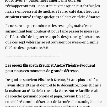
lourd avec 84 prisonniers américains qui n'en
réchapperont pas. Et pour mieux masquer leur forfait, les
nazis s'empressent de mettre le feu au café dans lesquels
auraient trouvé refuge quelques soldats en plein désarroi.
Ils ne seront pas nombreux, les rescapés, mais c'est en
surmontant leur douleur et pour faire passer le message
de l'absurdité de la guerre auprès des jeunes générations
que ces sept vétérans se retrouvaient ce week-end sur le
théâtre des opérations.Y.H.
---------------------------------
Les époux Élisabeth Kreutz et André Théatre évoquent
pour nous ces moments de grande détresse.
De quoi se souvient Élisabeth Kreutz, 65 ans plus tard ? «
J'avais alors 10 ans et demi et le 16 décembre, nous étions à
la maison au n° 12 de la rue de la Gare. Notre famille était
de souche germanophone et papa, revenu fin août,
considéré comme déserteur de l'armée allemande, était de