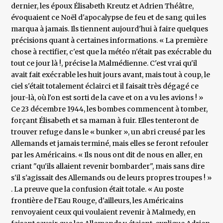
dernier, les époux Élisabeth Kreutz et Adrien Théâtre,
évoquaient ce Noël d'apocalypse de feu et de sang qui les
marqua à jamais. Ils tiennent aujourd'hui à faire quelques
précisions quant à certaines informations. « La première
chose à rectifier, c'est que la météo n'était pas exécrable du
tout ce jour là !, précise la Malmédienne. C'est vrai qu'il
avait fait exécrable les huit jours avant, mais tout à coup, le
ciel s'était totalement éclairci et il faisait très dégagé ce
jour-là, où l'on est sorti de la cave et on a vu les avions ! »
Ce 23 décembre 1944, les bombes commencent à tomber,
forçant Élisabeth et sa maman à fuir. Elles tenteront de
trouver refuge dans le « bunker », un abri creusé par les
Allemands et jamais terminé, mais elles se feront refouler
par les Américains. « Ils nous ont dit de nous en aller, en
criant "qu'ils allaient revenir bombarder", mais sans dire
s'il s'agissait des Allemands ou de leurs propres troupes ! »
. La preuve que la confusion était totale. « Au poste
frontière de l'Eau Rouge, d'ailleurs, les Américains
renvoyaient ceux qui voulaient revenir à Malmedy, en