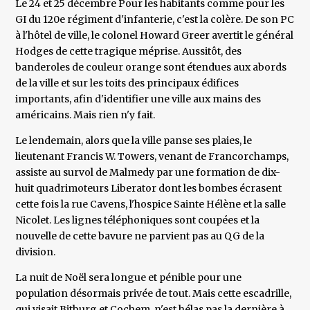
Le 24 et 25 décembre Pour les habitants comme pour les
GI du 120e régiment d'infanterie, c'est la colère. De son PC
à l'hôtel de ville, le colonel Howard Greer avertit le général
Hodges de cette tragique méprise. Aussitôt, des
banderoles de couleur orange sont étendues aux abords
de la ville et sur les toits des principaux édifices
importants, afin d'identifier une ville aux mains des
américains. Mais rien n'y fait.
Le lendemain, alors que la ville panse ses plaies, le
lieutenant Francis W. Towers, venant de Francorchamps,
assiste au survol de Malmedy par une formation de dix-
huit quadrimoteurs Liberator dont les bombes écrasent
cette fois la rue Cavens, l'hospice Sainte Hélène et la salle
Nicolet. Les lignes téléphoniques sont coupées et la
nouvelle de cette bavure ne parvient pas au QG de la
division.
La nuit de Noël sera longue et pénible pour une
population désormais privée de tout. Mais cette escadrille,
qui visait Bitburg et Cochem, n'est hélas pas la dernière à