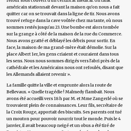
retour sous couvert d'un certificat médical. Un tank
américain stationnait devant la maison qu'on nous a fait
quitter car on se trouvait dans la ligne de tir. Nous avons
trouvé refuge dans la cave voûtée chez ma tante, où nous
sommes restés jusqu'au 23. Une bombe est alors tombée
sur la grange à côté de la maison de la rue du Commerce.
Nous avons gratté et déblayé les débris pour sortir. En
face, la maison de ma grand-mère était démolie. Sur la
place Albert 1er, les gens criaient et couraient dans tous
les sens. Nous nous sommes dirigés vers l'abri près de la
cathédrale et les Américains nous ont refoulés, disant que
les Allemands allaient revenir ».
La famille quitte la ville et emprunte alors la route de
Bellevaux. « Quelle tragédie ! Malmedy flambait. Nous
avons été accueilli vers 18 h par M. et Mme Zangerlé où se
trouvaient plein de connaissances. Leur fils, secrétaire de
la Croix Rouge, apportait des biscuits. Ses parents ont tué
un mouton pour pouvoir nourrir tout le monde. Puis le 4
janvier, il avait beaucoup neigé et un obus a été tiré de