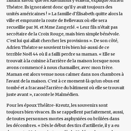
faisant savoir que les Allemands y étaient, explique Adrien
Théatre. Ils ignoraient donc qu'il y avait toujours des
unités américaines ! » La famille d'Élisabeth quitte alors la
ville et emprunte la route de Bellevaux où elle sera
recueillie par M. et Mme Zangerlé. « Leur fils n'était pas
secrétaire de la Croix Rouge, mais bien simple bénévole.
C'est lui qui allait chercher les provisions ». De son côté,
Adrien Théatre se souvient très bien lui-aussi de ce
terrible Noël 44 où il a failli perdre sa maman. « Elle se
trouvait à la cuisine à l'arrière de la maison lorsque nous
avons commencé à nous chamailler, avec mon frère.
Maman est alors venue nous calmer dans nos chambres à
l'avant de la maison. C'est à ce moment-là qu'un obus est
tombé et a fracassé l'arrière du bâtiment où elle se trouvait
juste avant », raconte le Malmédien.
Pour les époux Théâtre-Kreutz, les souvenirs sont
toujours bien vivaces. Ils se rappellent parfaitement, aussi,
de toutes personnes mortes asphyxiées ou brûlées dans
les décombres. « Dès le début des tirs d'artillerie, il y a eu