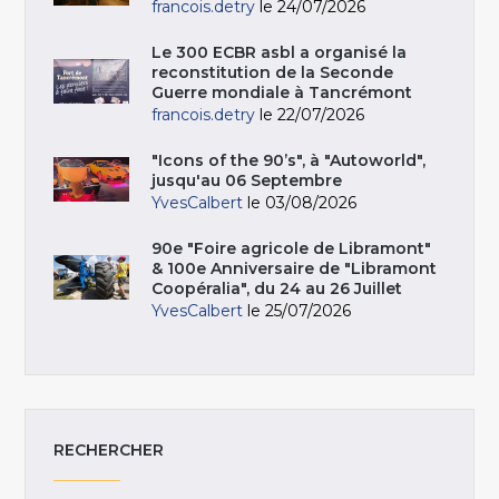
francois.detry
le 24/07/2026
Le 300 ECBR asbl a organisé la
reconstitution de la Seconde
Guerre mondiale à Tancrémont
francois.detry
le 22/07/2026
"Icons of the 90’s", à "Autoworld",
jusqu'au 06 Septembre
YvesCalbert
le 03/08/2026
90e "Foire agricole de Libramont"
& 100e Anniversaire de "Libramont
Coopéralia", du 24 au 26 Juillet
YvesCalbert
le 25/07/2026
RECHERCHER