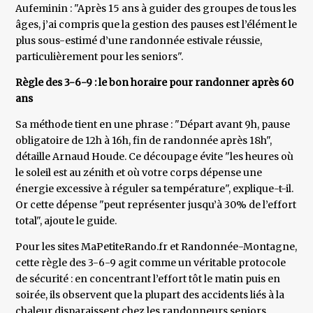
Aufeminin : "Après 15 ans à guider des groupes de tous les
âges, j’ai compris que la gestion des pauses est l’élément le
plus sous-estimé d’une randonnée estivale réussie,
particulièrement pour les seniors".
Règle des 3-6-9 : le bon horaire pour randonner après 60
ans
Sa méthode tient en une phrase : "Départ avant 9h, pause
obligatoire de 12h à 16h, fin de randonnée après 18h",
détaille Arnaud Houde. Ce découpage évite "les heures où
le soleil est au zénith et où votre corps dépense une
énergie excessive à réguler sa température", explique-t-il.
Or cette dépense "peut représenter jusqu’à 30% de l’effort
total", ajoute le guide.
Pour les sites MaPetiteRando.fr et Randonnée-Montagne,
cette règle des 3-6-9 agit comme un véritable protocole
de sécurité : en concentrant l’effort tôt le matin puis en
soirée, ils observent que la plupart des accidents liés à la
chaleur disparaissent chez les randonneurs seniors