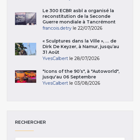
Le 300 ECBR asbl a organisé la
reconstitution de la Seconde
Guerre mondiale à Tancrémont
francois.detry
le 22/07/2026
« Sculptures dans la Ville », … de
Dirk De Keyzer, à Namur, jusqu’au
31 Août
YvesCalbert
le 28/07/2026
"Icons of the 90’s", à "Autoworld",
jusqu'au 06 Septembre
YvesCalbert
le 03/08/2026
RECHERCHER