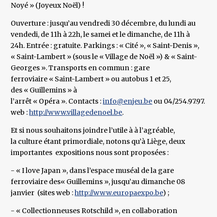
Noyé » (Joyeux Noël) !
Ouverture : jusqu’au vendredi 30 décembre, du lundi au
vendedi, de 11h à 22h, le samei et le dimanche, de 11h à
24h. Entrée : gratuite. Parkings : « Cité », « Saint-Denis »,
« Saint-Lambert » (sous le « Village de Noël ») & « Saint-
Georges ». Transports en commun : gare
ferroviaire « Saint-Lambert » ou autobus 1 et 25,
des « Guillemins » à
l’arrêt « Opéra ». Contacts :
info@enjeu.be
ou 04/254.97.97. Si
web :
http://www.villagedenoel.be
.
Et si nous souhaitons joindre l’utile à à l’agréable,
la culture étant primordiale, notons qu’à Liège, deux
importantes expositions nous sont proposées :
- « I love Japan », dans l’espace muséal de la gare
ferroviaire des« Guillemins », jusqu’au dimanche 08
janvier (sites web :
http://www.europaexpo.be
) ;
- « Collectionneuses Rotschild », en collaboration