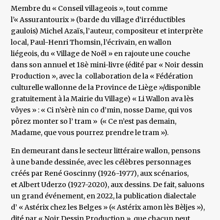
Membre du « Conseil villageois », tout comme
l’« Assurantourix » (barde du village d’irréductibles
gaulois) Michel Azaïs, l’auteur, compositeur et interprète
local, Paul-Henri Thomsin, l’écrivain, en wallon
liégeois, du « Village de Noël » en rajoute une couche
dans son annuel et 18è mini-livre (édité par « Noir dessin
Production », avec la collaboration de la « Fédération
culturelle wallonne de la Province de Liège »/disponible
gratuitement à la Mairie du Village) « Li Wallon ava lès
vôyes » : « Ci n’sèrè nin co d’min, nosse Dame, qui vos
pôrez monter so l’ tram » (« Ce n’est pas demain,
Madame, que vous pourrez prendre le tram »).
En demeurant dans le secteur littéraire wallon, pensons
à une bande dessinée, avec les célèbres personnages
créés par René Goscinny (1926-1977), aux scénarios,
et Albert Uderzo (1927-2020), aux dessins. De fait, saluons
un grand événement, en 2022, la publication dialectale
d’ « Astérix chez les Belges » (« Astérix amon lès Bèljes »),
dité par « Noir Dessin Production », que chacun peut