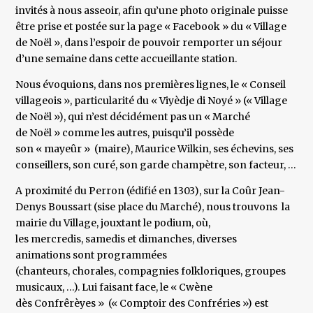
invités à nous asseoir, afin qu’une photo originale puisse
être prise et postée sur la page « Facebook » du « Village
de Noël », dans l’espoir de pouvoir remporter un séjour
d’une semaine dans cette accueillante station.
Nous évoquions, dans nos premières lignes, le « Conseil
villageois », particularité du « Viyèdje di Noyé » (« Village
de Noël »), qui n’est décidément pas un « Marché
de Noël » comme les autres, puisqu’il possède
son « mayeûr » (maire), Maurice Wilkin, ses échevins, ses
conseillers, son curé, son garde champètre, son facteur, …
A proximité du Perron (édifié en 1303), sur la Coûr Jean-
Denys Boussart (sise place du Marché), nous trouvons la
mairie du Village, jouxtant le podium, où,
les mercredis, samedis et dimanches, diverses
animations sont programmées
(chanteurs, chorales, compagnies folkloriques, groupes
musicaux, …). Lui faisant face, le « Cwène
dès Confrêrèyes » (« Comptoir des Confréries ») est