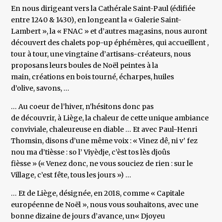
En nous dirigeant vers la Cathérale Saint-Paul (édifiée
entre 1240 & 1430), en longeant la « Galerie Saint-
Lambert », la « FNAC » et d’autres magasins, nous auront
découvert des chalets pop-up éphémères, qui accueillent ,
tour à tour, une vingtaine d’artisans-créateurs, nous
proposans leurs boules de Noël peintes à la
main, créations en bois tourné, écharpes, huiles
d’olive, savons, …
… Au coeur de l’hiver, n’hésitons donc pas
de découvrir, à Liège, la chaleur de cette unique ambiance
conviviale, chaleureuse en diable … Et avec Paul-Henri
Thomsin, disons d’une même voix : « Vinez dê, ni v’ fez
nou ma d’tièsse : so l’ Viyèdje, c’èst tos lès djoûs
fièsse » (« Venez donc, ne vous souciez de rien : sur le
Village, c’est fête, tous les jours ») …
… Et de Liège, désignée, en 2018, comme « Capitale
européenne de Noël », nous vous souhaitons, avec une
bonne dizaine de jours d’avance, un« Djoyeu