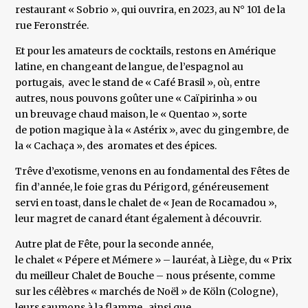
restaurant « Sobrio », qui ouvrira, en 2023, au N° 101 de la
rue Feronstrée.
Et pour les amateurs de cocktails, restons en Amérique
latine, en changeant de langue, de l’espagnol au
portugais, avec le stand de « Café Brasil », où, entre
autres, nous pouvons goûter une « Caïpirinha » ou
un breuvage chaud maison, le « Quentao », sorte
de potion magique à la « Astérix », avec du gingembre, de
la « Cachaça », des aromates et des épices.
Trêve d’exotisme, venons en au fondamental des Fêtes de
fin d’année, le foie gras du Périgord, généreusement
servi en toast, dans le chalet de « Jean de Rocamadou »,
leur magret de canard étant également à découvrir.
Autre plat de Fête, pour la seconde année,
le chalet « Pépere et Mémere » – lauréat, à Liège, du « Prix
du meilleur Chalet de Bouche – nous présente, comme
sur les célèbres « marchés de Noël » de Köln (Cologne),
leurs saumons à la flamme , ainsi que