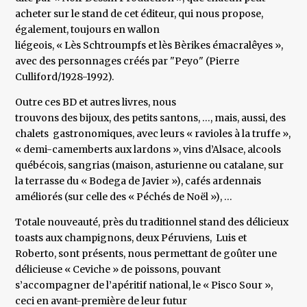
acheter sur le stand de cet éditeur, qui nous propose,
également, toujours en wallon
liégeois, « Lès Schtroumpfs et lès Bèrikes émacralêyes »,
avec des personnages créés par "Peyo" (Pierre
Culliford/1928-1992).
Outre ces BD et autres livres, nous
trouvons des bijoux, des petits santons, …, mais, aussi, des
chalets gastronomiques, avec leurs « ravioles à la truffe »,
« demi-camemberts aux lardons », vins d’Alsace, alcools
québécois, sangrias (maison, asturienne ou catalane, sur
la terrasse du « Bodega de Javier »), cafés ardennais
améliorés (sur celle des « Péchés de Noël »), …
Totale nouveauté, près du traditionnel stand des délicieux
toasts aux champignons, deux Péruviens, Luis et
Roberto, sont présents, nous permettant de goûter une
délicieuse « Ceviche » de poissons, pouvant
s’accompagner de l’apéritif national, le « Pisco Sour »,
ceci en avant-première de leur futur