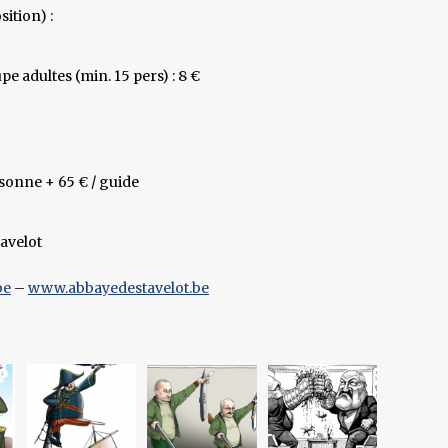
sition) :
pe adultes (min. 15 pers) : 8 €
rsonne + 65 € / guide
avelot
be
–
www.abbayedestavelot.be