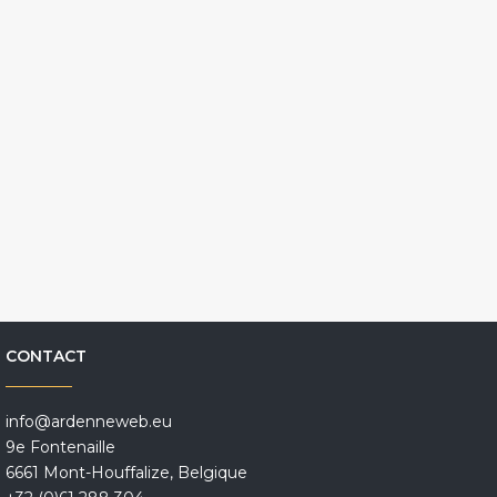
CONTACT
info@ardenneweb.eu
9e Fontenaille
6661 Mont-Houffalize, Belgique