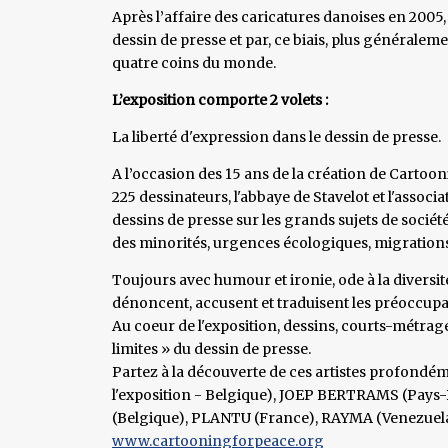
Après l’affaire des caricatures danoises en 2005,
dessin de presse et par, ce biais, plus généralem
quatre coins du monde.
L’exposition comporte 2 volets :
La liberté d'expression dans le dessin de presse.
A l’occasion des 15 ans de la création de Cartoon
225 dessinateurs, l'abbaye de Stavelot et l'assoc
dessins de presse sur les grands sujets de société
des minorités, urgences écologiques, migrations,
Toujours avec humour et ironie, ode à la diversité 
dénoncent, accusent et traduisent les préoccupa
Au coeur de l'exposition, dessins, courts-métrage
limites » du dessin de presse.
Partez à la découverte de ces artistes profon
l'exposition - Belgique), JOEP BERTRAMS (Pays
(Belgique), PLANTU (France), RAYMA (Venezuela
www.cartooningforpeace.org