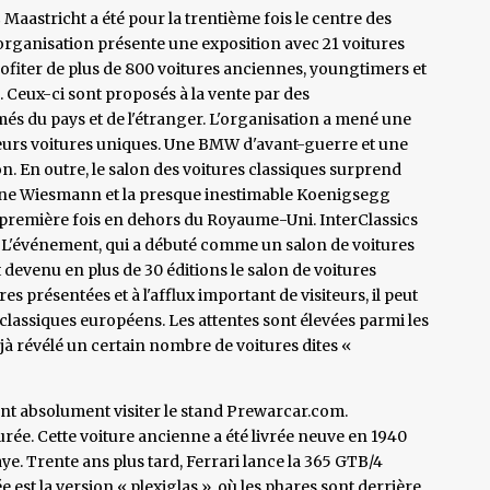
Maastricht a été pour la trentième fois le centre des
organisation présente une exposition avec 21 voitures
profiter de plus de 800 voitures anciennes, youngtimers et
. Ceux-ci sont proposés à la vente par des
s du pays et de l'étranger. L'organisation a mené une
ieurs voitures uniques. Une BMW d'avant-guerre et une
ion. En outre, le salon des voitures classiques surprend
ne Wiesmann et la presque inestimable Koenigsegg
a première fois en dehors du Royaume-Uni. InterClassics
n. L'événement, qui a débuté comme un salon de voitures
 devenu en plus de 30 éditions le salon de voitures
s présentées et à l'afflux important de visiteurs, il peut
lassiques européens. Les attentes sont élevées parmi les
jà révélé un certain nombre de voitures dites «
nt absolument visiter le stand Prewarcar.com.
ée. Cette voiture ancienne a été livrée neuve en 1940
. Trente ans plus tard, Ferrari lance la 365 GTB/4
 est la version « plexiglas », où les phares sont derrière