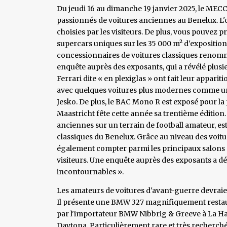
Du jeudi 16 au dimanche 19 janvier 2025, le MECC 
passionnés de voitures anciennes au Benelux. L'
choisies par les visiteurs. De plus, vous pouvez 
supercars uniques sur les 35 000 m² d'exposition
concessionnaires de voitures classiques renommé
enquête auprès des exposants, qui a révélé plus
Ferrari dite « en plexiglas » ont fait leur apparit
avec quelques voitures plus modernes comme u
Jesko. De plus, le BAC Mono R est exposé pour l
Maastricht fête cette année sa trentième éditio
anciennes sur un terrain de football amateur, est
classiques du Benelux. Grâce au niveau des voiture
également compter parmi les principaux salons c
visiteurs. Une enquête auprès des exposants a dé
incontournables ».
Les amateurs de voitures d'avant-guerre devraie
Il présente une BMW 327 magnifiquement restaur
par l'importateur BMW Nibbrig & Greeve à La Haye
Daytona. Particulièrement rare et très recherchée