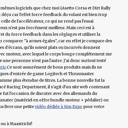
es mêmes logiciels que chez moi (Asetto Corsa et Dirt Rally
z déçu car l'effet force feedback du volant est bien trop
celle de l'accélérateur, ce qui ne rend pas l'essai
eux n'est pas forcément meilleur. Mais ceci est à
et du force feedback dans les règlages et utiliser la
 comparer "à armes égales", car en effet je compare des
s d'écrans, qu'ils soient plats ou incurvés donnent
 avec moteur, avec lequel le corps bouge complètement me
 une personne n'est pas l'autre. J'ai donc surtout testé
gic
.Ce sont assurément de bons produits mais ils ne
rques d'entrée de game Logitech et Thrusmaster
amme plus étendue de titres. La bonne nouvelle fut la
cé Racing Department, il s'agit d'un site web contenant
ce fut l'occasion de discuter avec des allemands du
natec (matériel en offre bundle moteur + pédalier) ou
s livre une petite
vidéo dédiée à Sim Expo
pour votre
 ou à Maastricht!