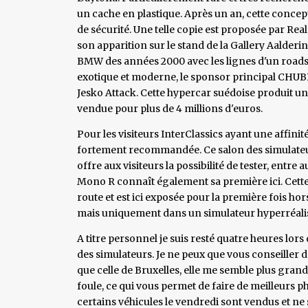
un cache en plastique. Après un an, cette concept
de sécurité. Une telle copie est proposée par Re
son apparition sur le stand de la Gallery Aalde
BMW des années 2000 avec les lignes d'un roadst
exotique et moderne, le sponsor principal CHUB
Jesko Attack. Cette hypercar suédoise produit un
vendue pour plus de 4 millions d'euros.
Pour les visiteurs InterClassics ayant une affinit
fortement recommandée. Ce salon des simulateu
offre aux visiteurs la possibilité de tester, entre 
Mono R connaît également sa première ici. Cett
route et est ici exposée pour la première fois hor
mais uniquement dans un simulateur hyperréalis
A titre personnel je suis resté quatre heures lors
des simulateurs. Je ne peux que vous conseiller d
que celle de Bruxelles, elle me semble plus grande
foule, ce qui vous permet de faire de meilleurs ph
certains véhicules le vendredi sont vendus et ne