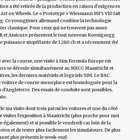
ion a été retirée de la production en raison d'exigences
al Art on Wheels. Le « Prototype » Wiesmann MF5 V10 fait
ring. Ce youngtimer allemand combine la technologie
er classique. Pour ceux qui ne trouvent pas assez
B et Assicuro présentent le tout nouveau Koenigsegg
e puissance stupéfiante de 1 280 ch et a récemment été
é avec la course, une visite à Sim Formula Europe est
rs se déroule simultanément au MECC Maastricht et
autres, les derniers matériels et logiciels SIM. Le BAC
e voiture de course monoplace est homologuée pour la
s d'Angleterre. Des essais de conduite sont possibles,
te.
 de ma visite dont trois parmi les voitures et une du côté
e visiter l'exposition à Maastricht (plus proche pour moi
 également) et si possible le vendredi car loin de la
otos et de tester plus facilement les simulateurs. De plus
 sont plus présents le week-end.