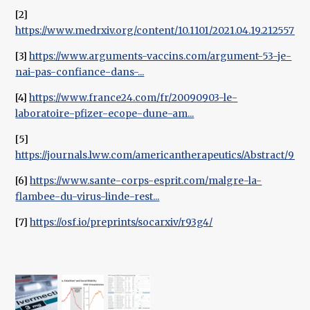
[2]
https://www.medrxiv.org/content/10.1101/2021.04.19.21255714v2
[3]
https://www.arguments-vaccins.com/argument-53-je-
nai-pas-confiance-dans-...
[4]
https://www.france24.com/fr/20090903-le-
laboratoire-pfizer-ecope-dune-am...
[5]
https://journals.lww.com/americantherapeutics/Abstract/9000/
[6]
https://www.sante-corps-esprit.com/malgre-la-
flambee-du-virus-linde-rest...
[7]
https://osf.io/preprints/socarxiv/r93g4/