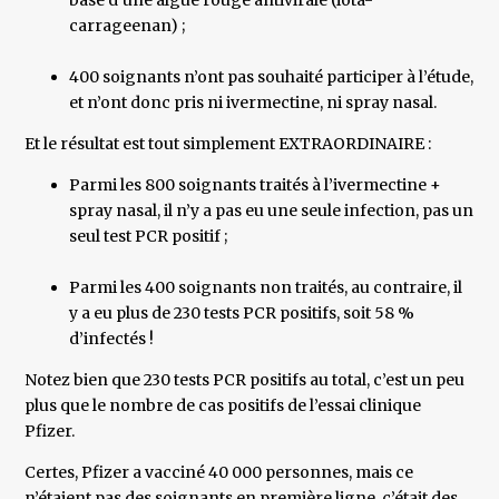
base d’une algue rouge antivirale (iota-
carrageenan) ;
400 soignants n’ont pas souhaité participer à l’étude,
et n’ont donc pris ni ivermectine, ni spray nasal.
Et le résultat est tout simplement EXTRAORDINAIRE :
Parmi les 800 soignants traités à l’ivermectine +
spray nasal, il n’y a pas eu une seule infection, pas un
seul test PCR positif ;
Parmi les 400 soignants non traités, au contraire, il
y a eu plus de 230 tests PCR positifs, soit 58 %
d’infectés !
Notez bien que 230 tests PCR positifs au total, c’est un peu
plus que le nombre de cas positifs de l’essai clinique
Pfizer.
Certes, Pfizer a vacciné 40 000 personnes, mais ce
n’étaient pas des soignants en première ligne, c’était des