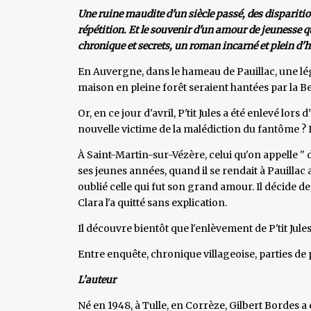
Une ruine maudite d'un siècle passé, des disparitio
répétition. Et le souvenir d'un amour de jeunesse 
chronique et secrets, un roman incarné et plein d'h
En Auvergne, dans le hameau de Pauillac, une lég
maison en pleine forêt seraient hantées par la Bes
Or, en ce jour d'avril, P'tit Jules a été enlevé l
nouvelle victime de la malédiction du fantôme ? L
À Saint-Martin-sur-Vézère, celui qu'on appelle "
ses jeunes années, quand il se rendait à Pauillac a
oublié celle qui fut son grand amour. Il décide d
Clara l'a quitté sans explication.
Il découvre bientôt que l'enlèvement de P'tit Jule
Entre enquête, chronique villageoise, parties de
L’auteur
Né en 1948, à Tulle, en Corrèze, Gilbert Bordes a é