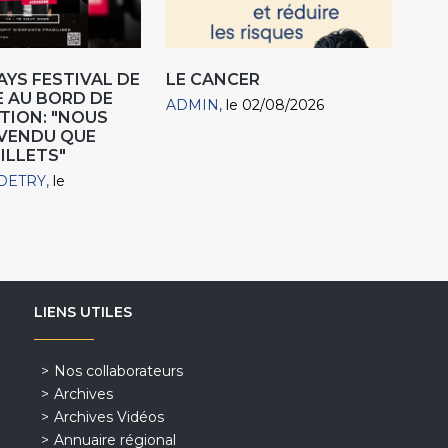
AYS FESTIVAL DE
LE CANCER
 AU BORD DE
ADMIN
le 02/08/2026
TION: "NOUS
 VENDU QUE
ILLETS"
DETRY
le
LIENS UTILES
Nos collaborateurs
Archives
Archives Vidéos
Annuaire régional