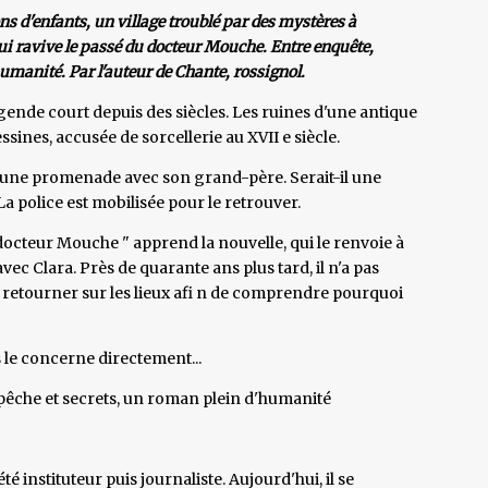
ns d'enfants, un village troublé par des mystères à
qui ravive le passé du docteur Mouche. Entre enquête,
umanité. Par l'auteur de Chante, rossignol.
ende court depuis des siècles. Les ruines d'une antique
sines, accusée de sorcellerie au XVII e siècle.
ors d'une promenade avec son grand-père. Serait-il une
a police est mobilisée pour le retrouver.
 docteur Mouche " apprend la nouvelle, qui le renvoie à
vec Clara. Près de quarante ans plus tard, il n'a pas
e retourner sur les lieux afi n de comprendre pourquoi
s le concerne directement...
 pêche et secrets, un roman plein d'humanité
té instituteur puis journaliste. Aujourd'hui, il se