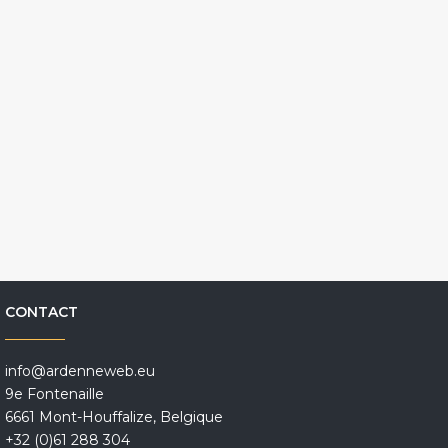
CONTACT
info@ardenneweb.eu
9e Fontenaille
6661 Mont-Houffalize, Belgique
+32 (0)61 288 304