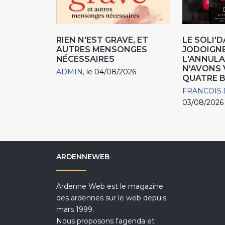
RIEN N'EST GRAVE, ET
LE SOLI'D
AUTRES MENSONGES
JODOIGNE
NÉCESSAIRES
L'ANNULA
N'AVONS
ADMIN
le 04/08/2026
QUATRE B
FRANCOIS.
03/08/2026
ARDENNEWEB
Ardenne Web est le magazine
des ardennes sur le web depuis
mars 1999.
Nous proposons l'agenda et