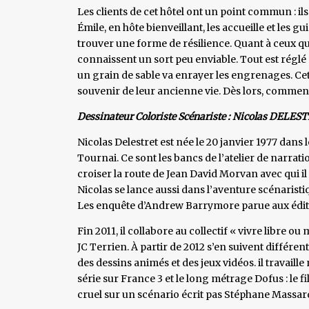
Les clients de cet hôtel ont un point commun : i
Émile, en hôte bienveillant, les accueille et les gu
trouver une forme de résilience. Quant à ceux qu
connaissent un sort peu enviable. Tout est réglé
un grain de sable va enrayer les engrenages. Ce
souvenir de leur ancienne vie. Dès lors, comment
Dessinateur Coloriste Scénariste : Nicolas DELES
Nicolas Delestret est née le 20 janvier 1977 dans l
Tournai. Ce sont les bancs de l’atelier de narratio
croiser la route de Jean David Morvan avec qui i
Nicolas se lance aussi dans l’aventure scénarist
Les enquête d’Andrew Barrymore parue aux édi
Fin 2011, il collabore au collectif « vivre libre 
JC Terrien. À partir de 2012 s’en suivent différen
des dessins animés et des jeux vidéos. il travai
série sur France 3 et le long métrage Dofus : le f
cruel sur un scénario écrit pas Stéphane Massar