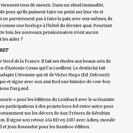
ls viennent tous de mourir. Dans un rituel immuable,
ide pour qu’ils puissent faire un point sur leur vie et
i ne parviennent pas à faire la paix avec eux-mêmes, ils
 comme une horloge à l’hôtel du dernier quai. Pourtant
tte fois, les nouveaux pensionnaires n’ont aucun
 les aider ?
TRET
e Nord de la France. Il fait ses études aux beaux-arts de
n d’Antonio Cossu qui l’accueillent. Le destin lui fait
l adapte L’Homme qui rit de Victor Hugo (Ed. Delcourt).
ique et signe avec son ami Rod une histoire de cow-boy
tions Dargaud.
ou mourir » pour les éditions du Lombard avec le scénariste
tes participations à des projets hors-bd entre autre pour
lle notamment sur les décors de Aux Trésors de Kérubim
ilm. Il signe son retour à la BD en 2017 avec Adieu, monde
d et Jean Rousselot pour les Bamboo édition.