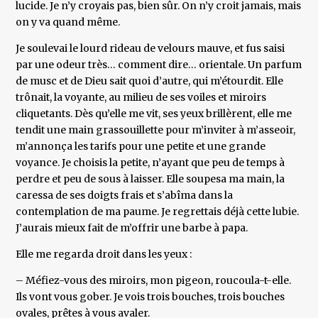
lucide. Je n’y croyais pas, bien sûr. On n’y croit jamais, mais
on y va quand même.
Je soulevai le lourd rideau de velours mauve, et fus saisi
par une odeur très… comment dire… orientale. Un parfum
de musc et de Dieu sait quoi d’autre, qui m’étourdit. Elle
trônait, la voyante, au milieu de ses voiles et miroirs
cliquetants. Dès qu’elle me vit, ses yeux brillèrent, elle me
tendit une main grassouillette pour m’inviter à m’asseoir,
m’annonça les tarifs pour une petite et une grande
voyance. Je choisis la petite, n’ayant que peu de temps à
perdre et peu de sous à laisser. Elle soupesa ma main, la
caressa de ses doigts frais et s’abîma dans la
contemplation de ma paume. Je regrettais déjà cette lubie.
J’aurais mieux fait de m’offrir une barbe à papa.
Elle me regarda droit dans les yeux :
– Méfiez-vous des miroirs, mon pigeon, roucoula-t-elle.
Ils vont vous gober. Je vois trois bouches, trois bouches
ovales, prêtes à vous avaler.