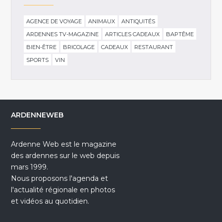
AGENCE DE VOYAGE
ANIMAUX
ANTIQUITÉS
ARDENNES TV-MAGAZINE
ARTICLES CADEAUX
BAPTÊME
BIEN-ÊTRE
BRICOLAGE
CADEAUX
RESTAURANT
SPORTS
VIN
ARDENNEWEB
Ardenne Web est le magazine
des ardennes sur le web depuis
mars 1999.
Nous proposons l'agenda et
l'actualité régionale en photos
et vidéos au quotidien.