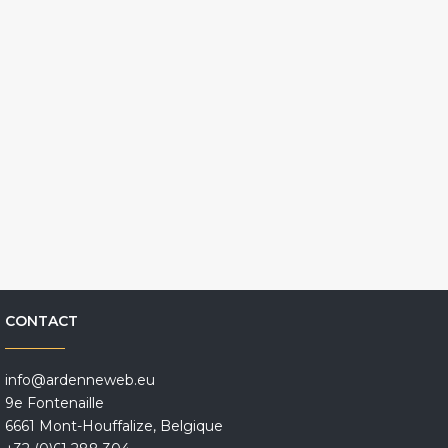
CONTACT
info@ardenneweb.eu
9e Fontenaille
6661 Mont-Houffalize, Belgique