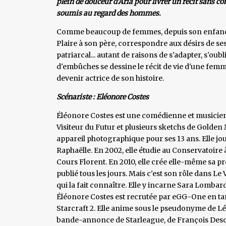
plein de douceur d'Aria pour livrer un récit sans c
soumis au regard des hommes.
Comme beaucoup de femmes, depuis son enfance, 
Plaire à son père, correspondre aux désirs de ses
patriarcal... autant de raisons de s'adapter, s'ou
d'embûches se dessine le récit de vie d'une femme
devenir actrice de son histoire.
Scénariste : Eléonore Costes
Éléonore Costes est une comédienne et musicienn
Visiteur du Futur et plusieurs sketchs de Golden
appareil photographique pour ses 13 ans. Elle jo
Raphaëlle. En 2002, elle étudie au Conservatoir
Cours Florent. En 2010, elle crée elle-même sa p
publié tous les jours. Mais c'est son rôle dans L
qui la fait connaître. Elle y incarne Sara Lomba
Éléonore Costes est recrutée par eGG-One en tan
Starcraft 2. Elle anime sous le pseudonyme de Lé
bande-annonce de Starleague, de François Descraq