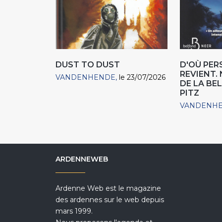
DUST TO DUST
D'OÙ PER
REVIENT.
VANDENHENDE
le 23/07/2026
DE LA BE
PITZ
VANDENH
ARDENNEWEB
Ardenne Web est le magazine
des ardennes sur le web depuis
mars 1999.