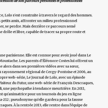
oncession de son parcours personnel et professionnel
Lolo s'est construite à travers le regard des hommes.
 petits amis, affronter un milieu professionnel
blier, se perdre. Mais derrière ce parcours semé
 drôle et libre, capable de tracer sa propre route et
e parisienne. Elle est connue pour avoir joué dans Le
 Moustache. Les parents d'Éléonore Costes lui offrent un
ue alors dans ses premières vidéos avec sa sœur,
e à rayonnement régional de Cergy-Pontoise et 2006, au
ropre web-série, Le Journal de Lolo, avec un épisode
e Visiteur du Futur, une web-série de François Descraques,
rdi, une psychopathe à tendance meurtrière. En 2011,
t qu'animatrice pour un tournois du jeu en ligne
a-212 ; pseudonyme qu'elle gardera pour la fausse
ues. À la rentrée 2013, elle rentre dans l'équipe de