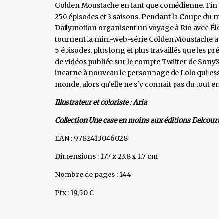
Golden Moustache en tant que comédienne. Fin 20
250 épisodes et 3 saisons. Pendant la Coupe du 
Dailymotion organisent un voyage à Rio avec Éléo
tournent la mini-web-série Golden Moustache au 
5 épisodes, plus long et plus travaillés que les p
de vidéos publiée sur le compte Twitter de SonyX
incarne à nouveau le personnage de Lolo qui essa
monde, alors qu'elle ne s'y connait pas du tout e
Illustrateur et coloriste : Aria
Collection Une case en moins aux éditions Delcour
EAN : 9782413046028
Dimensions : 17.7 x 23.8 x 1.7 cm
Nombre de pages : 144
Ptx : 19,50 €