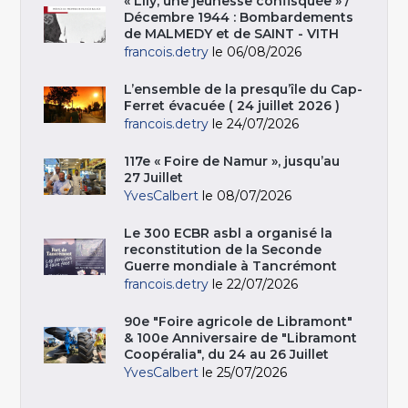
« Lily, une jeunesse confisquée » /
Décembre 1944 : Bombardements
de MALMEDY et de SAINT - VITH
francois.detry
le 06/08/2026
L’ensemble de la presqu’île du Cap-
Ferret évacuée ( 24 juillet 2026 )
francois.detry
le 24/07/2026
117e « Foire de Namur », jusqu’au
27 Juillet
YvesCalbert
le 08/07/2026
Le 300 ECBR asbl a organisé la
reconstitution de la Seconde
Guerre mondiale à Tancrémont
francois.detry
le 22/07/2026
90e "Foire agricole de Libramont"
& 100e Anniversaire de "Libramont
Coopéralia", du 24 au 26 Juillet
YvesCalbert
le 25/07/2026