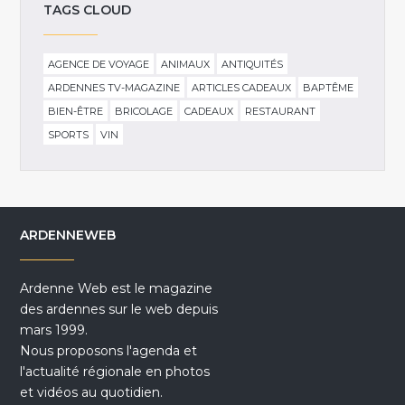
TAGS CLOUD
AGENCE DE VOYAGE
ANIMAUX
ANTIQUITÉS
ARDENNES TV-MAGAZINE
ARTICLES CADEAUX
BAPTÊME
BIEN-ÊTRE
BRICOLAGE
CADEAUX
RESTAURANT
SPORTS
VIN
ARDENNEWEB
Ardenne Web est le magazine
des ardennes sur le web depuis
mars 1999.
Nous proposons l'agenda et
l'actualité régionale en photos
et vidéos au quotidien.