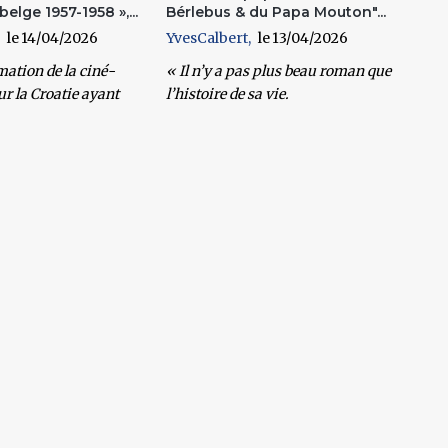
elge 1957-1958 »,...
Bérlebus & du Papa Mouton"...
14/04/2026
YvesCalbert
13/04/2026
mation
de la ciné-
« Il n’y a pas plus beau roman que
ur la
Croatie
ayant
l’histoire de sa vie.