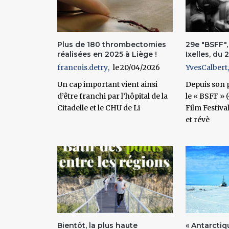
Plus de 180 thrombectomies
29e "BSFF",
réalisées en 2025 à Liège !
Ixelles, du 2
francois.detry
20/04/2026
YvesCalbert
Un cap important vient ainsi
Depuis son p
d’être franchi par l’hôpital de la
le « BSFF » 
Citadelle et le CHU de Li
Film Festiva
et révè
Bientôt, la plus haute
« Antarctiqu