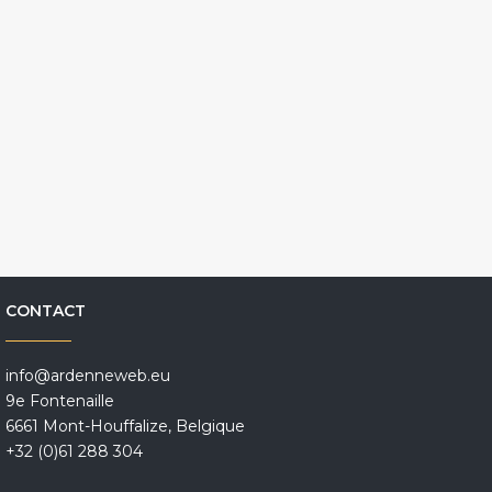
CONTACT
info@ardenneweb.eu
9e Fontenaille
6661 Mont-Houffalize, Belgique
+32 (0)61 288 304