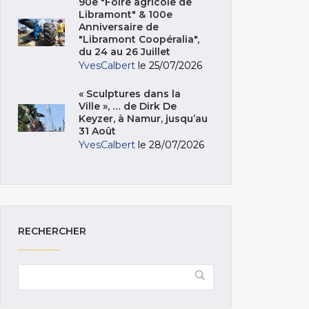
90e "Foire agricole de
Libramont" & 100e
Anniversaire de
"Libramont Coopéralia",
du 24 au 26 Juillet
YvesCalbert
le 25/07/2026
« Sculptures dans la
Ville », … de Dirk De
Keyzer, à Namur, jusqu’au
31 Août
YvesCalbert
le 28/07/2026
RECHERCHER