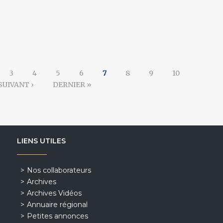
3
4
5
6
7
8
9
10
SUIVANT ›
DERNIER »
LIENS UTILES
Nos collaborateurs
Archives
Archives Vidéos
Annuaire régional
Petites annonces