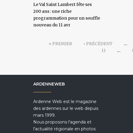
Le Val Saint Lambert fête ses
200 ans : une riche
programmation pour un souffle
nouveau du 11 avr
« PREMIER
‹ PRÉCÉDENT
…
11
…
ARDENNEWEB
Ardenne Web est le magazine
des ardennes sur le web depuis
mars 1999.
Nous proposons l'agenda et
l'actualité régionale en photos