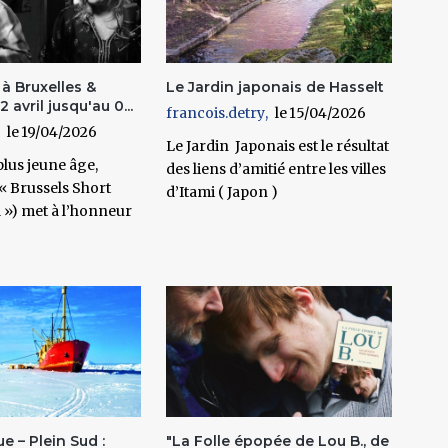
 à Bruxelles &
Le Jardin japonais de Hasselt
2 avril jusqu'au 0...
francois.detry
15/04/2026
19/04/2026
Le Jardin Japonais est le résultat
lus jeune âge,
des liens d’amitié entre les villes
(« Brussels Short
d’Itami ( Japon )
l ») met à l’honneur
e – Plein Sud :
"La Folle épopée de Lou B., de