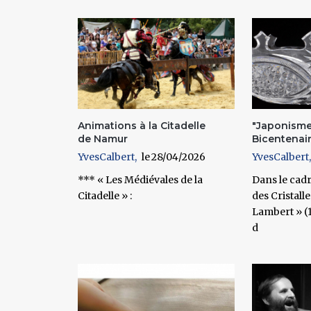
Pages
Animations à la Citadelle
"Japonisme
de Namur
Bicentenaire
YvesCalbert
28/04/2026
YvesCalbert
*** « Les Médiévales de la
Dans le cad
Citadelle » :
des Cristalle
Lambert » (1
d