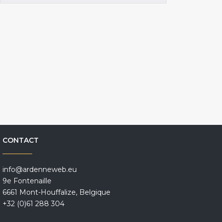
CONTACT
info@ardenneweb.eu
9e Fontenaille
6661 Mont-Houffalize, Belgique
+32 (0)61 288 304