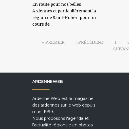
En route pour nos belles
Ardennes et particulièrement la
région de Saint-Hubert pour un
cours de
« PREMIER
‹ PRÉCÉDENT
1
SUIVAN
ARDENNEWEB
Ardenne Web est le magazine
des ardennes sur le web depuis
mars 1999.
Nous proposons l'agenda et
l'actualité régionale en photos