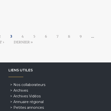
2
3
4
5
6
7
8
9
…
T ›
DERNIER »
LIENS UTILES
Nos collaborateurs
Archives
Archives Vidéos
Annuaire régional
Petites annonces