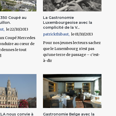
E350 Coupé au
La Gastronomie
illon.
Luxembourgeoise avec la
complicité de la V...
ut
22/10/2013
patrickthibaut
01/10/2013
ux Coupé Mercedes
Pour nos jeunes lecteurs sachez
onduire au cœur de
que le Luxembourg n’est pas
rdennes le tout
qu’une terre de passage – c'est-
d
à-dir
LA nous convie à
Gastronomie Belge avec la