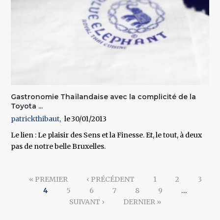
Gastronomie Thaïlandaise avec la complicité de la
Toyota ...
patrickthibaut
30/01/2013
Le lien : Le plaisir des Sens et la Finesse. Et, le tout, à deux
pas de notre belle Bruxelles.
Pages
« PREMIER
‹ PRÉCÉDENT
1
2
3
4
5
6
7
8
9
…
SUIVANT ›
DERNIER »