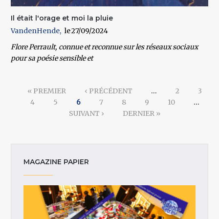
Il était l'orage et moi la pluie
VandenHende
27/09/2024
Flore Perrault, connue et reconnue sur les réseaux sociaux
pour sa poésie sensible et
Pages
« PREMIER
‹ PRÉCÉDENT
…
2
3
4
5
6
7
8
9
10
…
SUIVANT ›
DERNIER »
MAGAZINE PAPIER