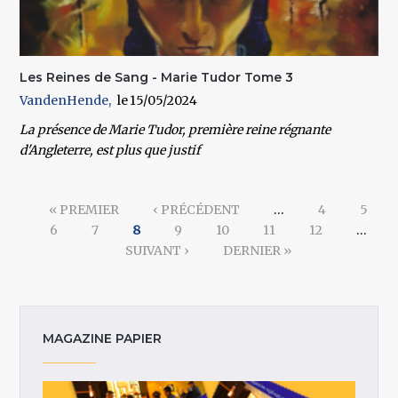
Les Reines de Sang - Marie Tudor Tome 3
VandenHende
15/05/2024
La présence de Marie Tudor, première reine régnante
d'Angleterre, est plus que justif
Pages
« PREMIER
‹ PRÉCÉDENT
…
4
5
6
7
8
9
10
11
12
…
SUIVANT ›
DERNIER »
MAGAZINE PAPIER