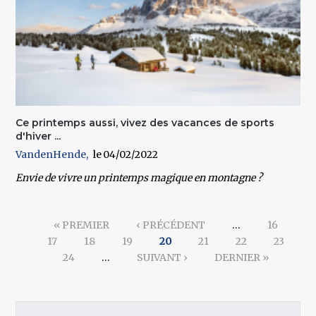
Ce printemps aussi, vivez des vacances de sports
d'hiver ...
VandenHende
04/02/2022
Envie de vivre un printemps magique en montagne ?
Pages
« PREMIER
‹ PRÉCÉDENT
…
16
17
18
19
20
21
22
23
24
…
SUIVANT ›
DERNIER »