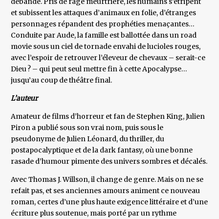
débande. Pris de rage meurtrière, les humains s’étripent
et subissent les attaques d’animaux en folie, d’étranges
personnages répandent des prophéties menaçantes…
Conduite par Aude, la famille est ballottée dans un road
movie sous un ciel de tornade envahi de lucioles rouges,
avec l’espoir de retrouver l’éleveur de chevaux – serait-ce
Dieu ? – qui peut seul mettre fin à cette Apocalypse…
jusqu’au coup de théâtre final.
L’auteur
Amateur de films d’horreur et fan de Stephen King, Julien
Piron a publié sous son vrai nom, puis sous le
pseudonyme de Julien Léonard, du thriller, du
postapocalyptique et de la dark fantasy, où une bonne
rasade d’humour pimente des univers sombres et décalés.
Avec Thomas J. Willson, il change de genre. Mais on ne se
refait pas, et ses anciennes amours animent ce nouveau
roman, certes d’une plus haute exigence littéraire et d’une
écriture plus soutenue, mais porté par un rythme