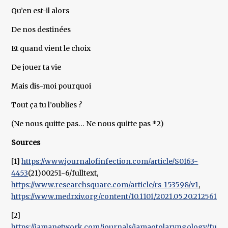
Qu’en est-il alors
De nos destinées
Et quand vient le choix
De jouer ta vie
Mais dis-moi pourquoi
Tout ça tu l’oublies ?
(Ne nous quitte pas… Ne nous quitte pas *2)
Sources
[1]
https://www.journalofinfection.com/article/S0163-
4453
(21)00251-6/fulltext,
https://www.researchsquare.com/article/rs-153598/v1
,
https://www.medrxiv.org/content/10.1101/2021.05.20.21256197
[2]
https://jamanetwork.com/journals/jamaotolaryngology/fullar