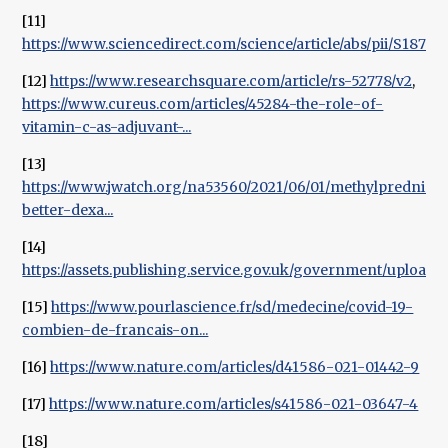
[11]
https://www.sciencedirect.com/science/article/abs/pii/S1876
[12]
https://www.researchsquare.com/article/rs-52778/v2
,
https://www.cureus.com/articles/45284-the-role-of-
vitamin-c-as-adjuvant-...
[13]
https://www.jwatch.org/na53560/2021/06/01/methylpredniso
better-dexa...
[14]
https://assets.publishing.service.gov.uk/government/uploads/
[15]
https://www.pourlascience.fr/sd/medecine/covid-19-
combien-de-francais-on...
[16]
https://www.nature.com/articles/d41586-021-01442-9
[17]
https://www.nature.com/articles/s41586-021-03647-4
[18]