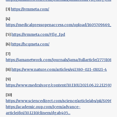
[3]
https://ivmmeta.com/
[4]
https://medicalpressopenaccess.com/upload/1605709669_100
[5]
https://ivmmeta.com/#fig_fpd
[6]
https://hcqmeta.com/
[7]
https://jamanetwork.com/journals/jama/fullarticle/2773108
[8]
https://www.nature.com/articles/s41380-021-01021-4
[9]
https://www.medrxiv.org/content/10.1101/2021.06.22.21259318
[10]
https://www.sciencedirect.com/science/article/abs/pii/S096
https://academic.oup.com/jcem/advance-
article/doi/10.1210/clinem/dgab405...