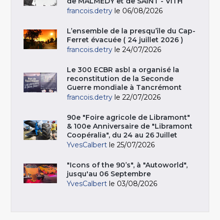
de MALMEDY et de SAINT - VITH
francois.detry
le 06/08/2026
L’ensemble de la presqu’île du Cap-
Ferret évacuée ( 24 juillet 2026 )
francois.detry
le 24/07/2026
Le 300 ECBR asbl a organisé la
reconstitution de la Seconde
Guerre mondiale à Tancrémont
francois.detry
le 22/07/2026
90e "Foire agricole de Libramont"
& 100e Anniversaire de "Libramont
Coopéralia", du 24 au 26 Juillet
YvesCalbert
le 25/07/2026
"Icons of the 90’s", à "Autoworld",
jusqu'au 06 Septembre
YvesCalbert
le 03/08/2026