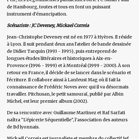
de Hambourg, toutes et tous en font un puissant
instrument d'émancipation.
Scénariste : JC Deveney, Mickael Correia
Jean-Christophe Deveney est né en 1977 à Hyères. Il réside
à Lyon. Il suit pendant deux ans l'atelier de bande dessinée
de Didier Tarquin (1993 - 1995), puis entreprend de
longues études littéraires et historiques à Aix-en-
Provence (1996 - 1999) et à Montréal (1999 - 2000). À son
retour en France, il décide de se lancer dans le scénario et
l'écriture. Il collabore ainsi à Lanfeust Mag où il fait la
connaissance de Frédéric Noves avec qui il va désormais
travailler. Pitchusan, le petit samouraï, publié par Albin
Michel, est leur premier album (2002).
De sa rencontre avec Guillaume Martinez et Raf Sarfati
naîtra "L’épicerie Séquentielle", l’association des auteurs
de Bd lyonnais.
Mickaël Correia est journaliste et membre du collectif Jef