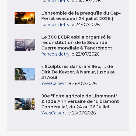
francois.detry
le 06/08/2026
L’ensemble de la presqu’île du Cap-
Ferret évacuée ( 24 juillet 2026 )
francois.detry
le 24/07/2026
Le 300 ECBR asbl a organisé la
reconstitution de la Seconde
Guerre mondiale à Tancrémont
francois.detry
le 22/07/2026
« Sculptures dans la Ville », … de
Dirk De Keyzer, à Namur, jusqu’au
31 Août
YvesCalbert
le 28/07/2026
90e "Foire agricole de Libramont"
& 100e Anniversaire de "Libramont
Coopéralia", du 24 au 26 Juillet
YvesCalbert
le 25/07/2026